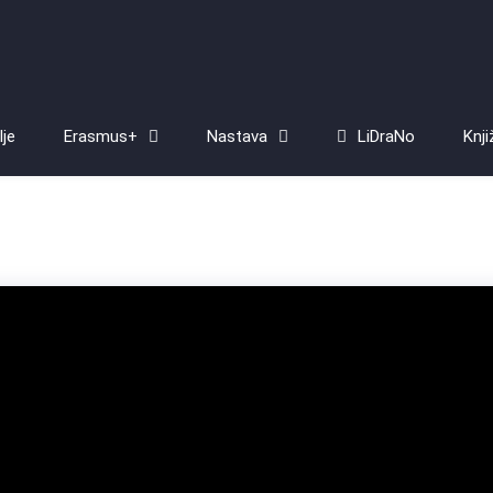
lje
Erasmus+
Nastava
LiDraNo
Knji