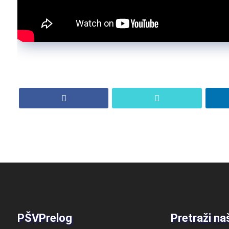
PŠVPrelog
Pretraži na