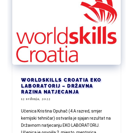
WORLDSKILLS CROATIA EKO
LABORATORIJ – DRŽAVNA
RAZINA NATJECANJA
12 svibnja, 2022
Učenica Kristina Opuhač (4.A razred, smjer
kemijski tehničar) ostvarila je sjajan rezultat na
Državnom natjecanju EKO LABORATORIJ.
Učenica je osvojila 2. mjesto, mentorica