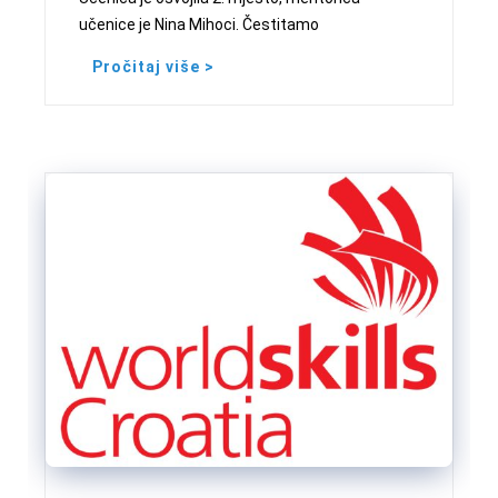
učenice je Nina Mihoci. Čestitamo
Pročitaj više >