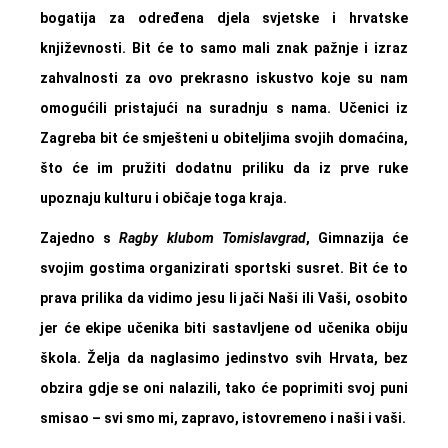
bogatija za određena djela svjetske i hrvatske
književnosti. Bit će to samo mali znak pažnje i izraz
zahvalnosti za ovo prekrasno iskustvo koje su nam
omogućili pristajući na suradnju s nama. Učenici iz
Zagreba bit će smješteni u obiteljima svojih domaćina,
što će im pružiti dodatnu priliku da iz prve ruke
upoznaju kulturu i običaje toga kraja.
Zajedno s
Ragby klubom Tomislavgrad
, Gimnazija će
svojim gostima organizirati sportski susret. Bit će to
prava prilika da vidimo jesu li jači Naši ili Vaši, osobito
jer će ekipe učenika biti sastavljene od učenika obiju
škola. Želja da naglasimo jedinstvo svih Hrvata, bez
obzira gdje se oni nalazili, tako će poprimiti svoj puni
smisao – svi smo mi, zapravo, istovremeno i naši i vaši.