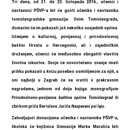
Tri dana, od 21. do 23. listopada 2016., učenici i
nastavnici PŠVP-a bit će gosti učenika i nastavnika
tomislavgradske gimnazije. Osim Tomislavgrada,
domaćini će im pokazati još nekoliko susjednih općina.
Učenjem o kulturnoj, povijesnoj i prirodoslovnoj
baštini Hrvata u Hercegovini, ali i zajedničkim
druženjem, učenici će međusobno obogatiti vlastita
životna iskustva. Svoje će novostečeno znanje imati
priliku pokazati u kvizu posebno osmišljenom za njih, a
oni najbolji u Zagreb će se vratiti s prekrasnim
nagradama, jednom od dviju knjiga: monografijom
Prirodoslovno-povijesna baština općine Tomislavgrad
ili
zbirkom priča Berislava Juriča
Naspavani psi laju
.
Zahvaljujući donacijama učenika i nastavnika PŠVP-a,
školska će knjižnica Gimnazije Marka Marulića biti