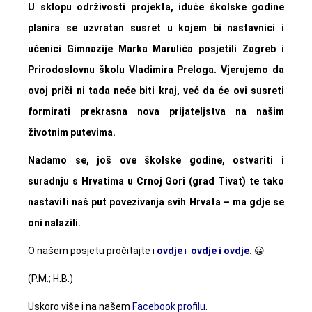
U sklopu održivosti projekta, iduće školske godine
planira se uzvratan susret u kojem bi nastavnici i
učenici Gimnazije Marka Marulića posjetili Zagreb i
Prirodoslovnu školu Vladimira Preloga. Vjerujemo da
ovoj priči ni tada neće biti kraj, već da će ovi susreti
formirati prekrasna nova prijateljstva na našim
životnim putevima.
Nadamo se, još ove školske godine, ostvariti i
suradnju s Hrvatima u Crnoj Gori (grad Tivat) te tako
nastaviti naš put povezivanja svih Hrvata – ma gdje se
oni nalazili.
O našem posjetu pročitajte i
ovdje
i
ovdje
i ovdje.
😀
(P.M.; H.B.)
Uskoro više i na našem
Facebook profilu
.