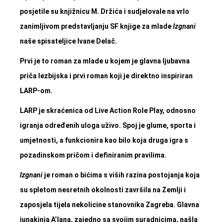
posjetile su knjižnicu M. Držića i sudjelovale na vrlo
zanimljivom predstavljanju SF knjige za mlade
Izgnani
naše spisateljice Ivane Delač.
Prvi je to roman za mlade u kojem je glavna ljubavna
priča lezbijska i prvi roman koji je direktno inspiriran
LARP-om.
LARP je skraćenica od Live Action Role Play, odnosno
igranja određenih uloga uživo. Spoj je glume, sporta i
umjetnosti, a funkcionira kao bilo koja druga igra s
pozadinskom pričom i definiranim pravilima.
Izgnani
je roman o bićima s viših razina postojanja koja
su spletom nesretnih okolnosti završila na Zemlji i
zaposjela tijela nekolicine stanovnika Zagreba. Glavna
junakinja A’lana, zajedno sa svojim suradnicima, našla