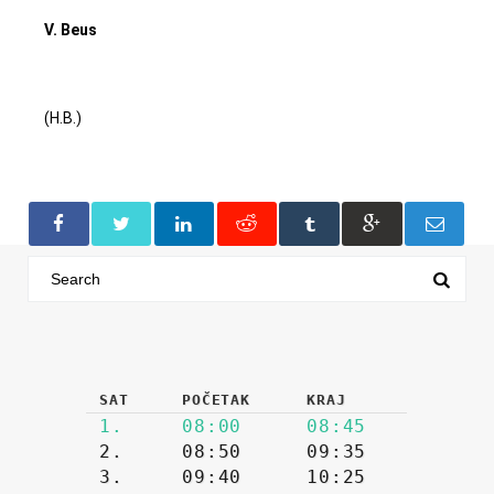
V. Beus
(H.B.)