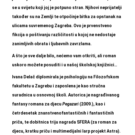
se u svijetu koji joj je potpuno stran. Njihovi neprijatelji
također su na Zemlji te otpočinje bitka za opstanak na
ulicama suvremenog Zagreba. Ovo je prvenstveno
fikcija o poštivanju različitosti u kojoj ne nedostaje
zanimljivih obrata i ljubavnih zavrzlama.
A što je sve dalje bilo, nećemo vam otkriti, ali roman
uskoro možete posuditi i u našoj školskoj knjižnici…
Ivana Delač diplomirala je psihologiju na Filozofskom
fakultetu u Zagrebu i zaposlena je kao stručna
suradnica u osnovnoj školi. Autorica je nagrađivanog
fantasy romana za djecu
Pegazari
(2009.), kao i
četrdesetak znanstvenofantastičnih i fantastičnih
priča, te dobitnica triju nagrada SFERA (za roman za
djecu, kratku priču i multimedijalni larp projekt Astra).