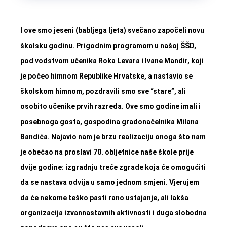
I ove smo jeseni (babljega ljeta) svečano započeli novu
školsku godinu. Prigodnim programom u našoj ŠŠD,
pod vodstvom učenika Roka Levara i Iv
ane Mandir
, koji
je počeo himnom Republike Hrvatske, a nastavio se
školskom himnom, pozdravili smo sve “stare”, ali
osobito učenike prvih razreda. Ove smo godine imali i
posebnoga gosta, gospodina gradonačelnika Milana
Bandića. Najavio nam je brzu realizaciju onoga što nam
je obećao na proslavi 70. obljetnice naše škole prije
dvije godine: izgradnju treće zgrade koja će omogućiti
da se nastava odvija u samo jednom smjeni. Vjerujem
da će nekome teško pasti rano ustajanje, ali lakša
organizacija izvannastavnih aktivnosti i duga slobodna