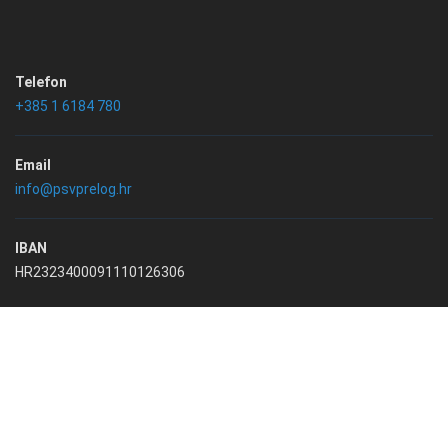
Telefon
+385 1 6184 780
Email
info@psvprelog.hr
IBAN
HR2323400091110126306
/*
Prirodoslovna škola Vladimira Preloga
2024. | Sva prava