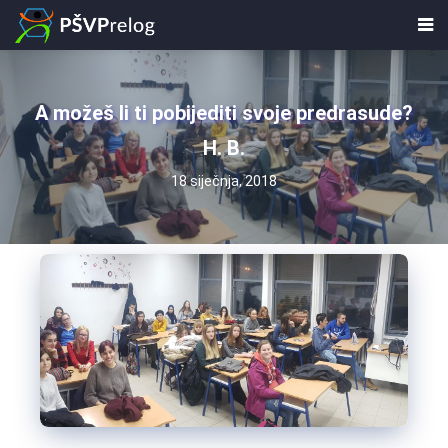
A možeš li ti pobijediti svoje predrasude?
H. B.
18 siječnja, 2018