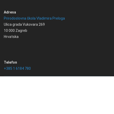
Adresa
Prirodoslovna škola Vladimira Preloga
Ulica grada Vukovara 269
10 000 Zagreb
Hrvatska
Telefon
+385 1 6184 780
Email
info@psvprelog.hr
IBAN
HR2323400091110126306