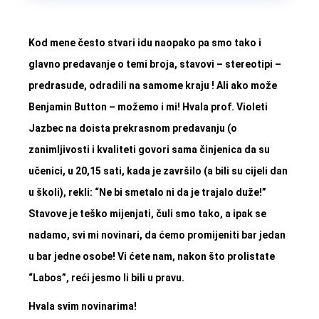
Kod mene često stvari idu naopako pa smo tako i
glavno predavanje o temi broja, stavovi – stereotipi –
predrasude, odradili na samome kraju
! Ali ako može
Benjamin Button – možemo i mi! Hvala prof. Violeti
Jazbec na doista prekrasnom predavanju (o
zanimljivosti i kvaliteti govori sama činjenica da su
učenici, u 20,15 sati, kada je završilo (a bili su cijeli dan
u školi), rekli: “Ne bi smetalo ni da je trajalo duže!”
Stavove je teško mijenjati, čuli smo tako, a ipak se
nadamo, svi mi novinari, da ćemo promijeniti bar jedan
u bar jedne osobe! Vi ćete nam, nakon što prolistate
“Labos”, reći jesmo li bili u pravu.
Hvala svim novinarima!