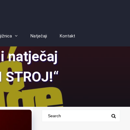
jižnica
Natječaji
Kontakt
 natječaj
 STROJ!“