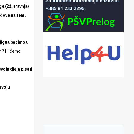
e (22. travnja)
radove na temu
njigu ubacimo u
m? Ili ćemo
voja djela pisati
svoju