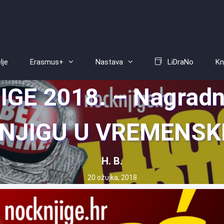
lje
Erasmus+
Nastava
LiDraNo
Kn
GE 2018. – Nagradni
KNJIGU U VREMENSKI
H. B.
20 ožujka, 2018