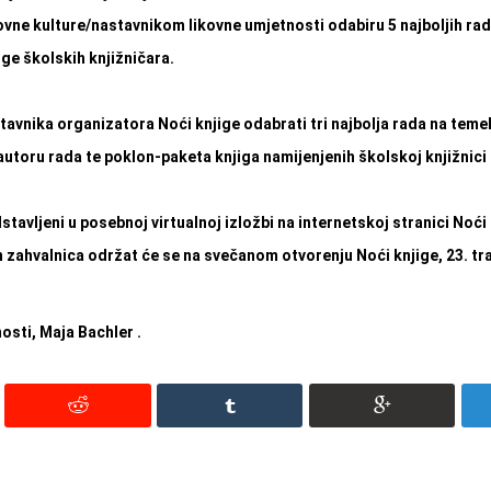
ikovne kulture/nastavnikom likovne umjetnosti odabiru 5 najboljih rado
ge školskih knjižničara.
tavnika organizatora Noći knjige odabrati tri najbolja rada na temel
autoru rada te poklon-paketa knjiga namijenjenih školskoj knjižnici 
edstavljeni u posebnoj virtualnoj izložbi na internetskoj stranici Noći 
 zahvalnica održat će se na svečanom otvorenju Noći knjige, 23. tra
osti, Maja Bachler
.