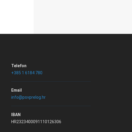
Telefon
+385 1 6184 780
Email
info@psvprelog.hr
IBAN
HR2323400091110126306