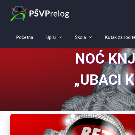
Početna
Upisi
Škola
Kutak za rodite
NOĆ KNJI
„UBACI 