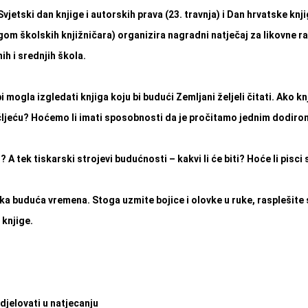
tski dan knjige i autorskih prava (23. travnja) i Dan hrvatske knjig
om školskih knjižničara) organizira nagradni natječaj za likovne 
ih i srednjih škola.
i mogla izgledati knjiga koju bi budući Zemljani željeli čitati. Ako k
ućljeću? Hoćemo li imati sposobnosti da je pročitamo jednim dodiro
A tek tiskarski strojevi budućnosti – kakvi li će biti? Hoće li pisci s
buduća vremena. Stoga uzmite bojice i olovke u ruke, rasplešite 
 knjige.
udjelovati u natjecanju