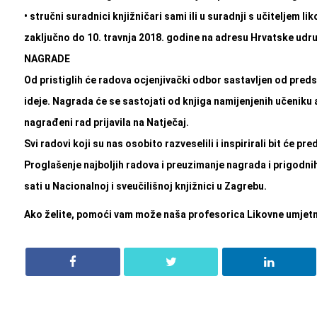
• stručni suradnici knjižničari sami ili u suradnji s učiteljem l
zaključno do 10. travnja 2018. godine na adresu Hrvatske udru
NAGRADE
Od pristiglih će radova ocjenjivački odbor sastavljen od preds
ideje. Nagrada će se sastojati od knjiga namijenjenih učeniku 
nagrađeni rad prijavila na Natječaj.
Svi radovi koji su nas osobito razveselili i inspirirali bit će pr
Proglašenje najboljih radova i preuzimanje nagrada i prigodnih
sati u Nacionalnoj i sveučilišnoj knjižnici u Zagrebu.
Ako želite, pomoći vam može naša profesorica Likovne umjetn