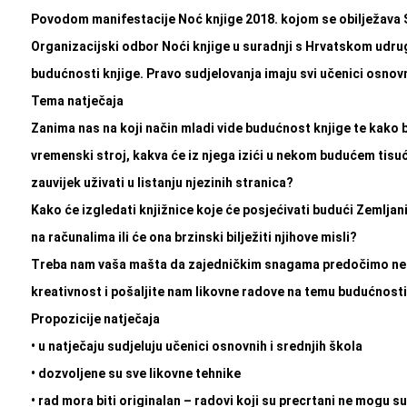
Povodom manifestacije Noć knjige 2018. kojom se obilježava Svje
Organizacijski odbor Noći knjige u suradnji s Hrvatskom udrug
budućnosti knjige. Pravo sudjelovanja imaju svi učenici osnovn
Tema natječaja
Zanima nas na koji nač
in mladi vide budućnost knjige te kako b
vremenski stroj, kakva će iz njega izići u nekom budućem tis
zauvijek uživati u listanju njezinih stranica?
Kako će izgledati knjižnice koje će posjećivati budući Zemljani? 
na računalima ili će ona brzinski bilježiti njihove misli?
Treba nam vaša mašta da zajedničkim snagama predočimo neka 
kreativnost i pošaljite nam likovne radove na temu budućnosti
Propozicije natječaja
• u natječaju sudjeluju učenici osnovnih i srednjih škola
• dozvoljene su sve likovne tehnike
• rad mora biti originalan – radovi koji su precrtani ne mogu s