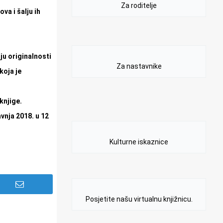
Za roditelje
va i šalju ih
ju originalnosti
Za nastavnike
koja je
knjige.
vnja 2018. u 12
Kulturne iskaznice
Posjetite našu virtualnu knjižnicu.