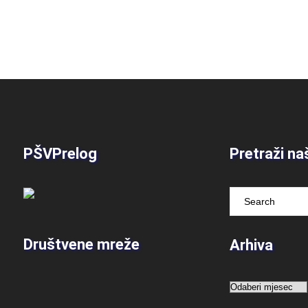
PŠVPrelog
Pretraži na
Društvene mreže
Arhiva
Arhiva