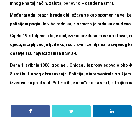
mnoge na taj način, zaista, ponovno – osude na smrt.
Međunarodni praznik rada obilježava se kao spomen na velike 
policijom poginulo više radnika, a osmero je rad
nika osuđeno 
Cijelo 19. stoljeće bilo je obilježeno bezdušnim iskorištavanjem
djecu, iscrpljivao je ljude koji su u svim zemljama razvijenog k
doživjeli su najveći zamah u SAD-u.
Dana 1. svibnja 1886. godine u Chicagu je prosvjedovalo oko 40
8 sati kulturnog obrazovanja. Policija je intervenirala oružjem
izvedeni su pred sud. Petero ih je osuđeno na smrt, a trojica 