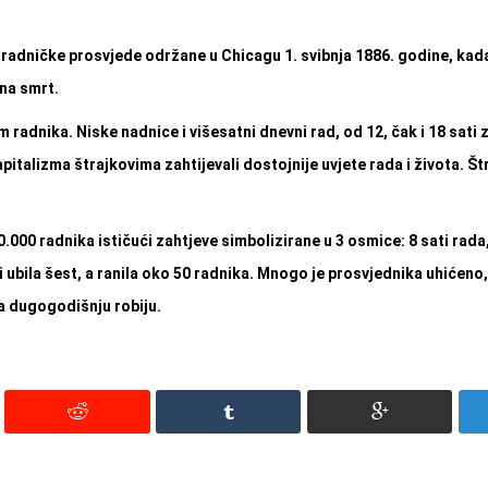
radničke prosvjede održane u Chicagu 1. svibnja 1886. godine, kada
na smrt.
 radnika. Niske nadnice i višesatni dnevni rad, od 12, čak i 18 sati z
apitalizma štrajkovima zahtijevali dostojnije uvjete rada i života. Št
.000 radnika ističući zahtjeve simbolizirane u 3 osmice: 8 sati rada,
 i ubila šest, a ranila oko 50 radnika. Mnogo je prosvjednika uhićeno
na dugogodišnju robiju.