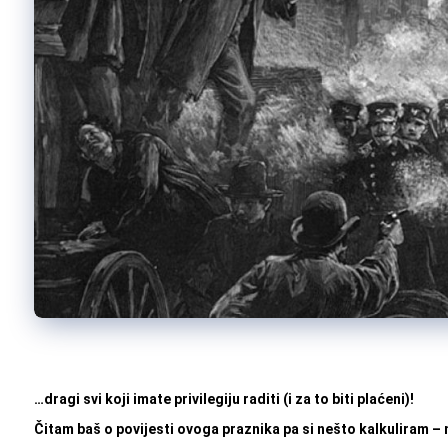
…dragi svi koji imate privilegiju raditi (i za to biti plaćeni)!
Čitam baš o povijesti ovoga praznika pa si nešto kalkuliram – n