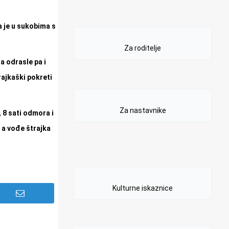
 je u sukobima s
Za roditelje
a odrasle pa i
rajkaški pokreti
Za nastavnike
 8 sati odmora i
, a vođe štrajka
Kulturne iskaznice