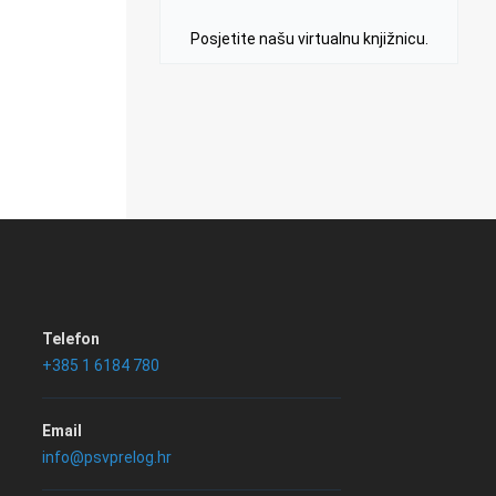
Posjetite našu virtualnu knjižnicu.
Telefon
+385 1 6184 780
Email
info@psvprelog.hr