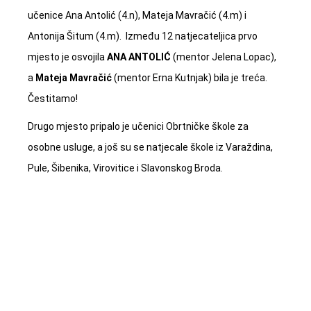
učenice Ana Antolić (4.n), Mateja Mavračić (4.m) i
Antonija Šitum (4.m). Između 12 natjecateljica prvo
mjesto je osvojila
ANA ANTOLIĆ
(mentor Jelena Lopac),
a
Mateja Mavračić
(mentor Erna Kutnjak) bila je treća.
Čestitamo!
Drugo mjesto pripalo je učenici Obrtničke škole za
osobne usluge, a još su se natjecale škole iz Varaždina,
Pule, Šibenika, Virovitice i Slavonskog Broda.