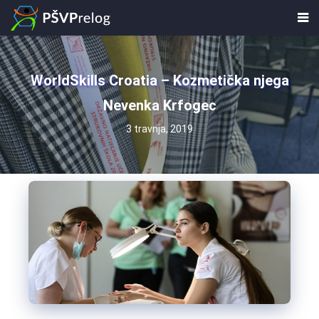
WorldSkills Croatia – Kozmetička njega
Nevenka Krfogec
3 travnja, 2019