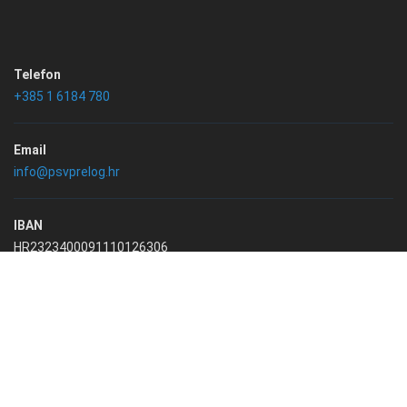
Telefon
+385 1 6184 780
Email
info@psvprelog.hr
IBAN
HR2323400091110126306
/*
Prirodoslovna škola Vladimira Preloga
2024. | Sva prava