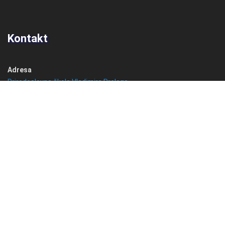
Kontakt
Adresa
Prirodoslovna škola Vladimira Preloga
Ulica grada Vukovara 269
10 000 Zagreb
Hrvatska
Telefon
+385 1 6184 780
Email
info@psvprelog.hr