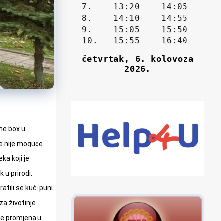
the box
u
če nije moguće.
ka koji je
 u prirodi.
atili se kući puni
za životinje
nje promjena u