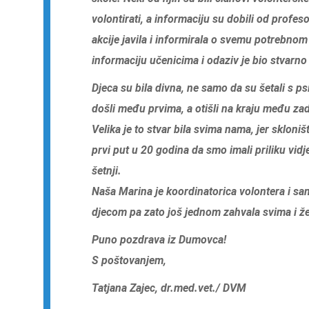
volontirati, a informaciju su dobili od profes
akcije javila i informirala o svemu potrebnom 
informaciju učenicima i odaziv je bio stvarno 
Djeca su bila divna, ne samo da su šetali s p
došli među prvima, a otišli na kraju među za
Velika je to stvar bila svima nama, jer skloni
prvi put u 20 godina da smo imali priliku vid
šetnji.
Naša Marina je koordinatorica volontera i sam
djecom pa zato još jednom zahvala svima i že
Puno pozdrava iz Dumovca!
S poštovanjem,
Tatjana Zajec, dr.med.vet./ DVM