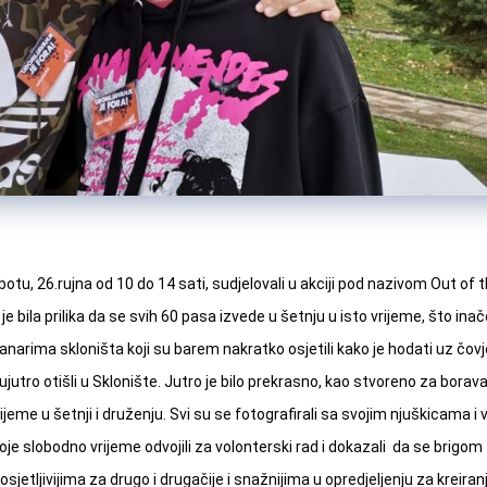
botu, 26.rujna od 10 do 14 sati, sudjelovali u akciji pod nazivom
Out of 
 bila prilika da se svih 60 pasa izvede u šetnju u isto vrijeme, što ina
narima skloništa koji su barem nakratko osjetili kako je hodati uz čovje
utro otišli u Sklonište. Jutro je bilo prekrasno, kao stvoreno za boravak
eme u šetnji i druženju. Svi su se fotografirali sa svojim njuškicama i vr
oje slobodno vrijeme odvojili za volonterski rad i dokazali da se brigom 
sjetljivijima za drugo i drugačije i snažnijima u opredjeljenju za kreira