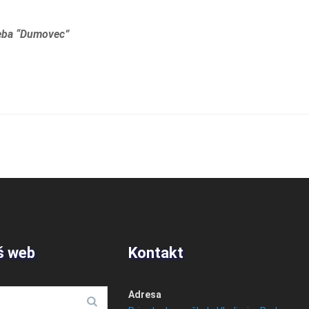
reba “Dumovec”
š web
Kontakt
Adresa