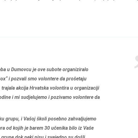
eba u Dumovcu je ove subote organiziralo
ox“ i pozvali smo volontere da prošetaju
 trajala akcija Hrvatska volontira u organizaciji
odine i mi sudjelujemo i pozivamo volontere da
sku grupu, i Vašoj školi posebno zahvaljujemo
ra od kojih je barem 30 učenika bilo iz Vaše
e grupe dok neki nisu i svejedno su došli