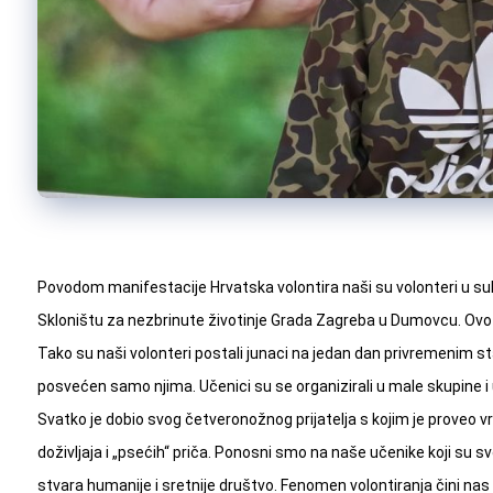
Povodom manifestacije
Hrvatska volontira
naši su volonteri u su
Skloništu za nezbrinute životinje Grada Zagreba
u Dumovcu. Ovo je
Tako su naši volonteri postali junaci na jedan dan privremenim sta
posvećen samo njima. Učenici su se organizirali u male skupine i uj
Svatko je dobio svog četveronožnog prijatelja s kojim je proveo vrij
doživljaja i „psećih“ priča. Ponosni smo na naše učenike koji su sv
stvara humanije i sretnije društvo. Fenomen volontiranja čini nas o