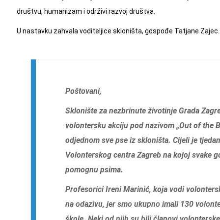
društvu, humanizam i održivi razvoj društva.
U nastavku zahvala voditeljice skloništa, gospođe Tatjane Zajec.
Poštovani,
Sklonište za nezbrinute životinje Grada Zagr
volontersku akciju pod nazivom „Out of the B
odjednom sve pse iz skloništa. Cijeli je tjedan
Volonterskog centra Zagreb na kojoj svake g
pomognu psima.
Profesorici Ireni Marinić, koja vodi volonter
na odazivu, jer smo ukupno imali 130 volonte
škole. Neki od njih su bili članovi volontersk