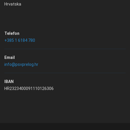
Hrvatska
Telefon
+385 1 6184 780
Email
info@psvprelog.hr
IBAN
HR2323400091110126306