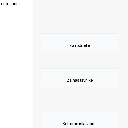
o omogućiti
Za roditelje
Za nastavnike
Kulturne iskaznice