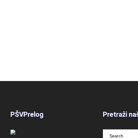
PŠVPrelog
Pretraži na