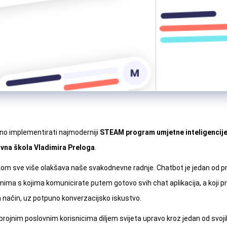
no implementirati najmoderniji
STEAM program umjetne inteligencij
vna škola Vladimira Preloga
.
tkom sve više olakšava naše svakodnevne radnje. Chatbot je jedan od p
amima s kojima komunicirate putem gotovo svih chat aplikacija, a koji p
 način, uz potpuno konverzacijsko iskustvo.
rojnim poslovnim korisnicima diljem svijeta upravo kroz jedan od svojih