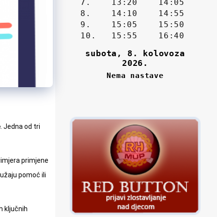
e
. Jedna od tri
rimjera primjene
ružaju pomoć ili
 ključnih