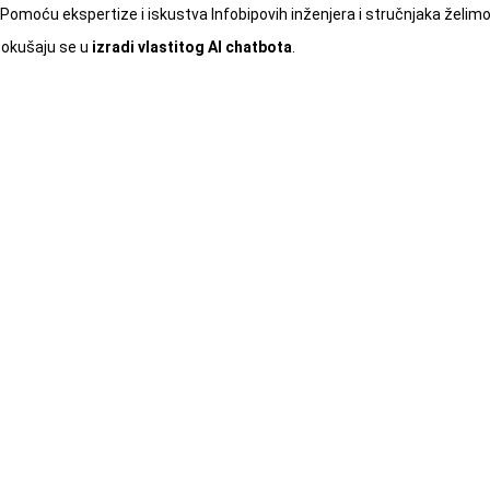
Pomoću ekspertize i iskustva Infobipovih inženjera i stručnjaka želim
i okušaju se u
izradi vlastitog AI chatbota
.