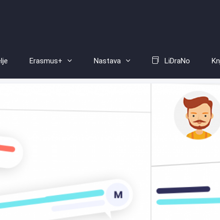
lje
Erasmus+
Nastava
LiDraNo
Kn