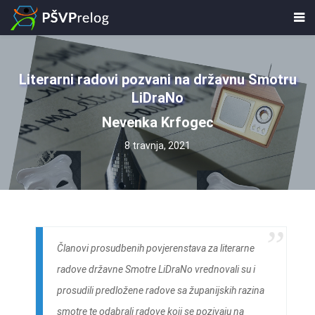
Literarni radovi pozvani na državnu Smotru
LiDraNo
Nevenka Krfogec
8 travnja, 2021
Članovi prosudbenih povjerenstava za literarne
radove državne Smotre LiDraNo vrednovali su i
prosudili predložene radove sa županijskih razina
smotre te odabrali radove koji se pozivaju na