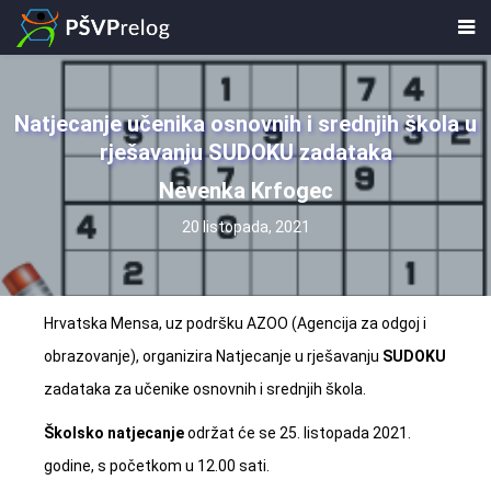
Natjecanje učenika osnovnih i srednjih škola u
rješavanju SUDOKU zadataka
Nevenka Krfogec
20 listopada, 2021
Hrvatska Mensa, uz podršku AZOO (Agencija za odgoj i
obrazovanje), organizira Natjecanje u rješavanju
SUDOKU
zadataka za učenike osnovnih i srednjih škola.
Školsko natjecanje
održat će se 25. listopada 2021.
godine, s početkom u 12.00 sati.