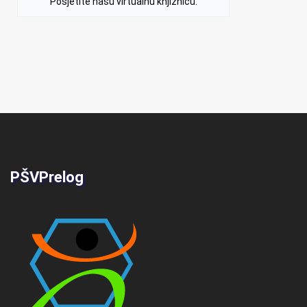
Posjetite našu virtualnu knjižnicu.
PŠVPrelog