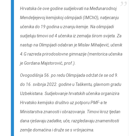
Hrvatska će ove godine sudjelovati na Međunarodnoj
Mendeljejevoj kemijskoj olimpijadi (IMChO), natjecanju
učenika do 19 godina u znanju kemije. Na olimpijadi
sudjeluju timovi od 4 učenika iz zemalja širom svijeta. Za
nastup na Olimpijadi odabran je Mislav Mihaljević, učenik
4.G razreda prirodoslovne gimnazije (mentorica učenika
je Gordana Majstorović, prof.).
Ovogodišnja 56. po redu Olimpijada održat će se od 9.
do 16. svibnja 2022. godine u Taškentu, glavnom gradu
Uzbekistana. Sudjelovanje hrvatskih učenika organizira
Hrvatsko kemijsko društvo uz potporu PMF-a te
Ministarstva znanosti i obrazovanja. Timovi kroz tjedan
dana rješavaju zadatke, uče, razgledavaju znamenitosti
zemlje domaćina i druže se s vršnjacima.