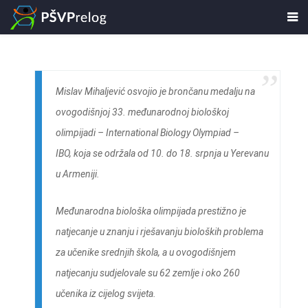
Mislav Mihaljević osvojio je brončanu medalju na
ovogodišnjoj 33. međunarodnoj biološkoj
olimpijadi – International Biology Olympiad –
IBO, koja se održala od 10. do 18. srpnja u Yerevanu
u Armeniji.
Međunarodna biološka olimpijada prestižno je
natjecanje u znanju i rješavanju bioloških problema
za učenike srednjih škola, a u ovogodišnjem
natjecanju sudjelovale su 62 zemlje i oko 260
učenika iz cijelog svijeta.