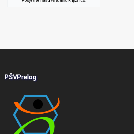
Posjetite našu virtualnu knjižnicu.
PŠVPrelog