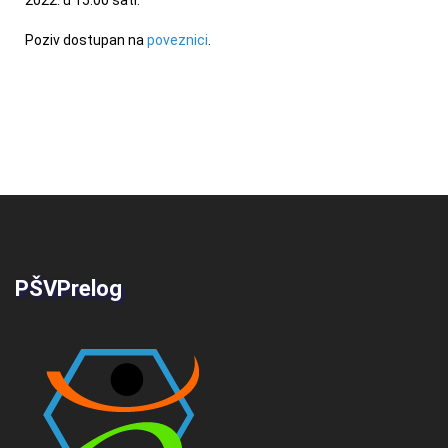
2022. u 15.00 sati.
Poziv dostupan na
poveznici
.
PŠVPrelog