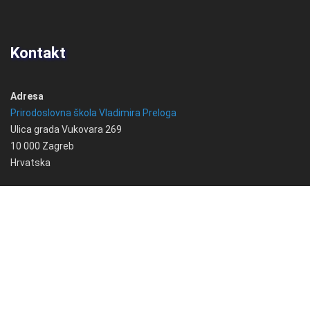
Kontakt
Adresa
Prirodoslovna škola Vladimira Preloga
Ulica grada Vukovara 269
10 000 Zagreb
Hrvatska
Telefon
+385 1 6184 780
Email
info@psvprelog.hr