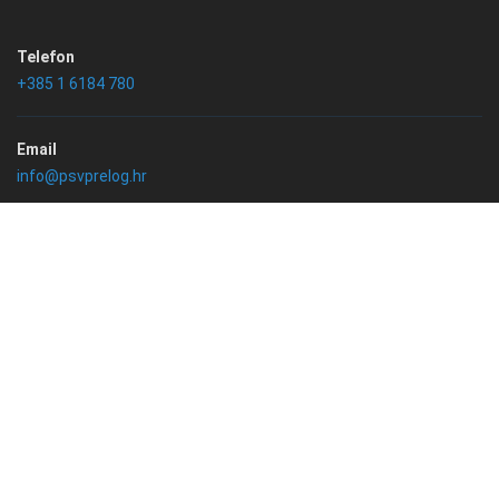
Telefon
+385 1 6184 780
Email
info@psvprelog.hr
IBAN
HR2323400091110126306
/*
Prirodoslovna škola Vladimira Preloga
2024. | Sva prava
pridržana.