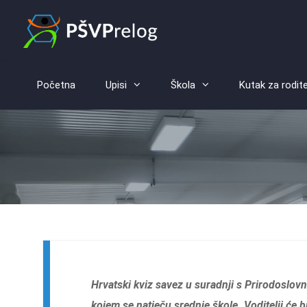
Početna
Upisi
Škola
Kutak za rodite
Hrvatski kviz savez u suradnji s Prirodoslo
kojem se natječu srednje škole. Voditelji će bi