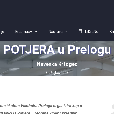
lje
Erasmus+
Nastava
LiDraNo
Kn
POTJERA u Prelogu
Nevenka Krfogec
8 ožujka, 2023
vnom školom Vladimira Preloga organizira kup u
ti lovci iz Potjere –
Morana Zibar i Krešimir