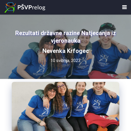
Rezultati državne razine Natjecanja iz
vjeronauka
Nevenka Krfogec
10 svibnja, 2023