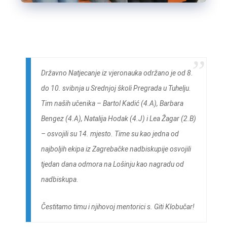
Državno Natjecanje iz vjeronauka održano je od 8.
do 10. svibnja u Srednjoj školi Pregrada u Tuhelju.
Tim naših učenika – Bartol Kadić (4.A), Barbara
Bengez (4.A), Natalija Hodak (4.J) i Lea Žagar (2.B)
– osvojili su 14. mjesto. Time su kao jedna od
najboljih ekipa iz Zagrebačke nadbiskupije osvojili
tjedan dana odmora na Lošinju kao nagradu od
nadbiskupa.
Čestitamo timu i njihovoj mentorici s. Giti Klobučar!