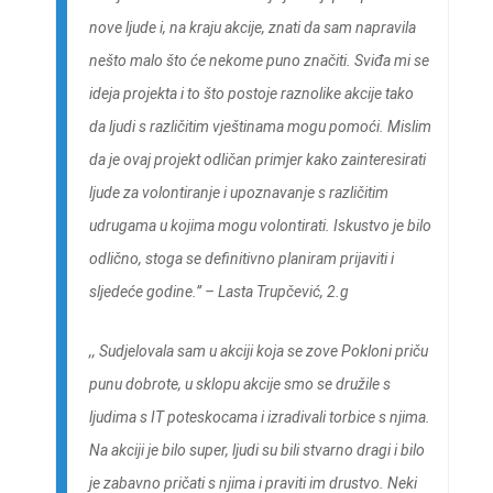
nove ljude i, na kraju akcije, znati da sam napravila
nešto malo što će nekome puno značiti. Sviđa mi se
ideja projekta i to što postoje raznolike akcije tako
da ljudi s različitim vještinama mogu pomoći. Mislim
da je ovaj projekt odličan primjer kako zainteresirati
ljude za volontiranje i upoznavanje s različitim
udrugama u kojima mogu volontirati. Iskustvo je bilo
odlično, stoga se definitivno planiram prijaviti i
sljedeće godine.” –
Lasta Trupčević, 2.g
,,
Sudjelovala sam u akciji koja se zove Pokloni priču
punu dobrote, u sklopu akcije smo se družile s
ljudima s IT poteskocama i izradivali torbice s njima.
Na akciji je bilo super, ljudi su bili stvarno dragi i bilo
je zabavno pričati s njima i praviti im drustvo. Neki