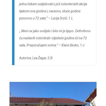
jedva čekam sudjelovati u još volonterskih akcija
tijekom ove godine i, naravno, iduće godine
ponovno u 72 sata.’’
–
Lucija Srzić, 1.L
,,
Meni se jako svidjelo i bilo mi je lijepo. Definitivno
ću nastaviti volontirati i sljedeće godine ići na 72
sata. Preporučujem svima.” –
Klara Skoko, 1.c
Autorica: Lea Žagar, 3.B