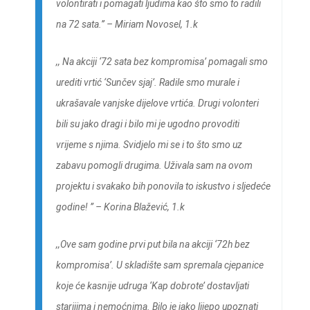
volontirati i pomagati ljudima kao što smo to radili
na 72 sata.’’ –
Miriam Novosel, 1.k
,,
Na akciji ‘72 sata bez kompromisa’ pomagali smo
urediti vrtić ‘Sunčev sjaj’. Radile smo murale i
ukrašavale vanjske dijelove vrtića. Drugi volonteri
bili su jako dragi i bilo mi je ugodno provoditi
vrijeme s njima. Svidjelo mi se i to što smo uz
zabavu pomogli drugima. Uživala sam na ovom
projektu i svakako bih ponovila to iskustvo i sljedeće
godine! ” –
Korina Blažević, 1.k
,,Ove sam godine prvi put bila na akciji ‘72h bez
kompromisa’. U skladište sam spremala cjepanice
koje će kasnije udruga ‘Kap dobrote’ dostavljati
starijima i nemoćnima. Bilo je jako lijepo upoznati