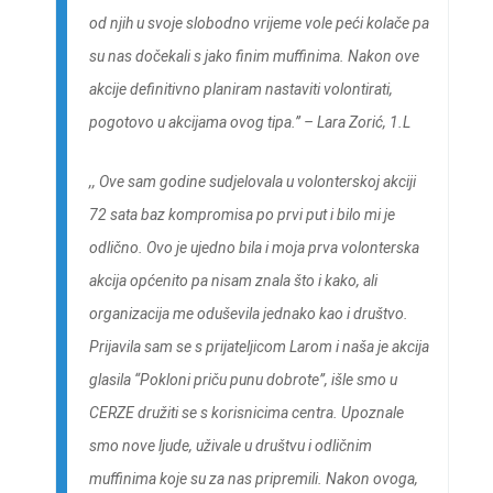
od njih u svoje slobodno vrijeme vole peći kolače pa
su nas dočekali s jako finim muffinima. Nakon ove
akcije definitivno planiram nastaviti volontirati,
pogotovo u akcijama ovog tipa.’’ –
Lara Zorić, 1.L
,,
Ove sam godine sudjelovala u volonterskoj akciji
72 sata baz kompromisa po prvi put i bilo mi je
odlično. Ovo je ujedno bila i moja prva volonterska
akcija općenito pa nisam znala što i kako, ali
organizacija me oduševila jednako kao i društvo.
Prijavila sam se s prijateljicom Larom i naša je akcija
glasila “Pokloni priču punu dobrote”, išle smo u
CERZE družiti se s korisnicima centra. Upoznale
smo nove ljude, uživale u društvu i odličnim
muffinima koje su za nas pripremili. Nakon ovoga,