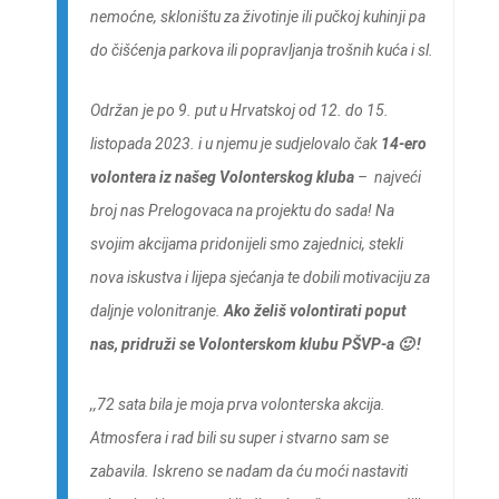
nemoćne, skloništu za životinje ili pučkoj kuhinji pa
do čišćenja parkova ili popravljanja trošnih kuća i sl.
Održan je po 9. put u Hrvatskoj od 12. do 15.
listopada 2023. i u njemu je sudjelovalo čak
14-ero
volontera
iz našeg Volonterskog kluba
– najveći
broj nas Prelogovaca na projektu do sada! Na
svojim akcijama pridonijeli smo zajednici, stekli
nova iskustva i lijepa sjećanja te dobili motivaciju za
daljnje volonitranje.
Ako želiš volontirati poput
nas, pridruži se Volonterskom klubu PŠVP-a 🙂 !
,,72 sata bila je moja prva volonterska akcija.
Atmosfera i rad bili su super i stvarno sam se
zabavila. Iskreno se nadam da ću moći nastaviti