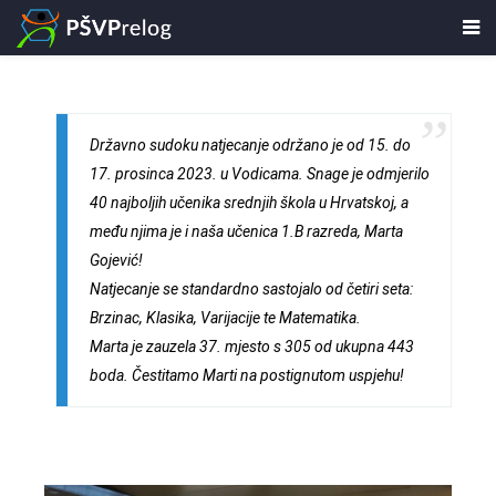
Državno sudoku natjecanje održano je od 15. do
17. prosinca 2023. u Vodicama. Snage je odmjerilo
40 najboljih učenika srednjih škola u Hrvatskoj, a
među njima je i naša učenica 1.B razreda, Marta
Gojević!
Natjecanje se standardno sastojalo od četiri seta:
Brzinac, Klasika, Varijacije te Matematika.
Marta je zauzela 37. mjesto s 305 od ukupna 443
boda. Čestitamo Marti na postignutom uspjehu!