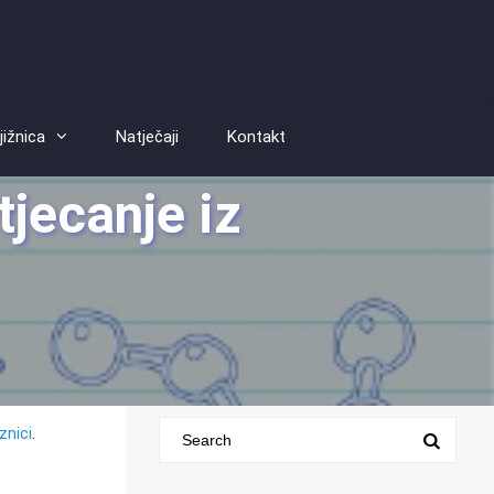
jižnica
Natječaji
Kontakt
jecanje iz
znici
.