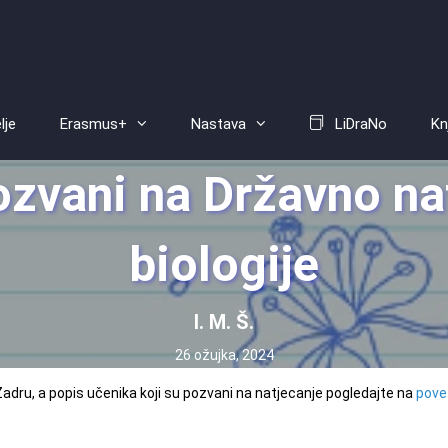
lje
Erasmus+
Nastava
LiDraNo
Kn
ozvani na Državno nat
biologije
I. M. Š.
26 ožujka, 2024
u Zadru, a popis učenika koji su pozvani na natjecanje pogledajte na
pove