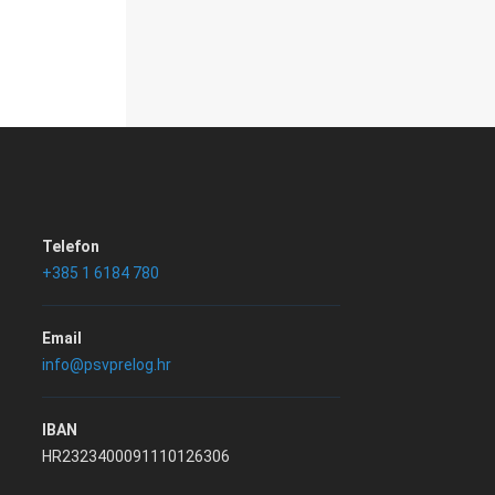
Telefon
+385 1 6184 780
Email
info@psvprelog.hr
IBAN
HR2323400091110126306