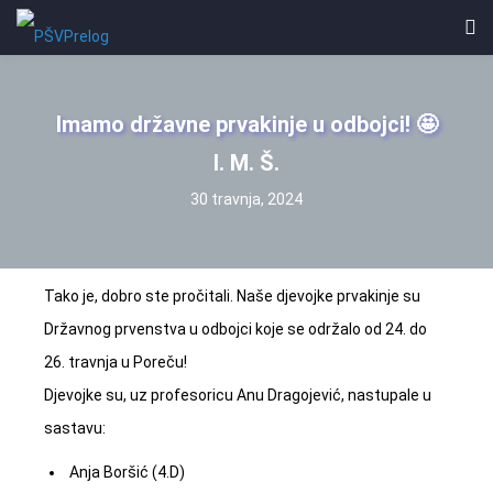
Imamo državne prvakinje u odbojci! 🤩
I. M. Š.
30 travnja, 2024
Tako je, dobro ste pročitali. Naše djevojke prvakinje su
Državnog prvenstva u odbojci koje se održalo od 24. do
26. travnja u Poreču!
Djevojke su, uz profesoricu Anu Dragojević, nastupale u
sastavu:
Anja Boršić (4.D)