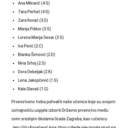
Ana Mlinarić (4.S)
Tara Perhat (4.S)
Zara Kovač (3.D)
Marija Piškor (3.S)
Lorena Marija Sesar (3.S)
Iva Perić (2.C)
Blanka Šimović (2.D)
Nina Srhoj (2.S)
Dora Debeljak (2.K)
Lena Jakopčević (1.S)
Kala Glavaš (1.G)
Prvenstveno treba pohvaliti naše učenice koje su svojom
ustrajnošću uspjele izboriti Državno prvenstvo među
svim srednjim školama Grada Zagreba, kao i učenicu
Janu Gitu Kovačević koja zbog ozljede nije mogla igrati na