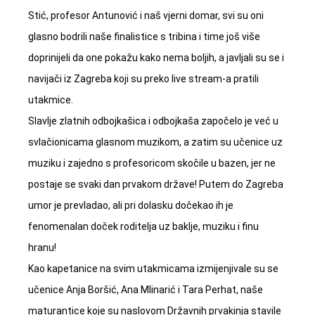
Stić, profesor Antunović i naš vjerni domar, svi su oni
glasno bodrili naše finalistice s tribina i time još više
doprinijeli da one pokažu kako nema boljih, a javljali su se i
navijači iz Zagreba koji su preko live stream-a pratili
utakmice.
Slavlje zlatnih odbojkašica i odbojkaša započelo je već u
svlačionicama glasnom muzikom, a zatim su učenice uz
muziku i zajedno s profesoricom skočile u bazen, jer ne
postaje se svaki dan prvakom države! Putem do Zagreba
umor je prevladao, ali pri dolasku dočekao ih je
fenomenalan doček roditelja uz baklje, muziku i finu
hranu!
Kao kapetanice na svim utakmicama izmijenjivale su se
učenice Anja Boršić, Ana Mlinarić i Tara Perhat, naše
maturantice koje su naslovom Državnih prvakinja stavile