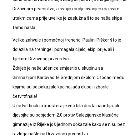
Državnom prvenstvu, a svojim sudjelovanjem na svim
utakmicama prije uvelike je zaslužna što se naša ekipa
tamo našla.
Velike zahvale i pomoćnoj trenerici Paulini Piškor što je
dolazila na treninge i pomagala cijeloj ekipi prije, ali i
tijekom Državnog prvenstva.
Ždrijeb je naše učenice smjestio u skupinu sa
Gimnazijom Karlovac te Srednjom školom Otočac među
kojima su se pokazale kao najjača ekipa i izborile
četvrtfinale!
U četvrtfinalu atmosfera je već bila dosta napetija, ali
djevojke su pobjedom 2:0 protiv Salezijanske klasične
gimnazije iz Rijeke još jednom dokazale kako se nisu bez
razloga našle na Državnom prvenstvu.