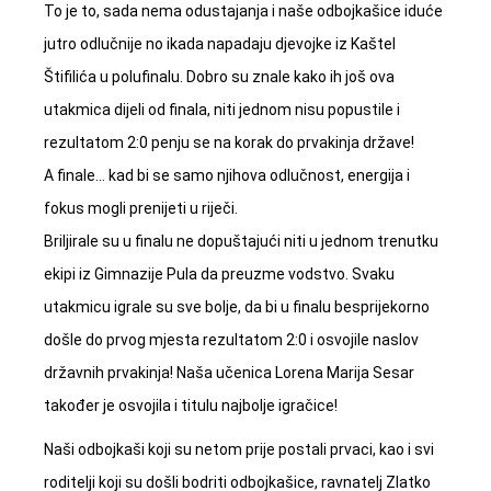
To je to, sada nema odustajanja i naše odbojkašice iduće
jutro odlučnije no ikada napadaju djevojke iz Kaštel
Štifilića u polufinalu. Dobro su znale kako ih još ova
utakmica dijeli od finala, niti jednom nisu popustile i
rezultatom 2:0 penju se na korak do prvakinja države!
A finale… kad bi se samo njihova odlučnost, energija i
fokus mogli prenijeti u riječi.
Briljirale su u finalu ne dopuštajući niti u jednom trenutku
ekipi iz Gimnazije Pula da preuzme vodstvo. Svaku
utakmicu igrale su sve bolje, da bi u finalu besprijekorno
došle do prvog mjesta rezultatom 2:0 i osvojile naslov
državnih prvakinja! Naša učenica Lorena Marija Sesar
također je osvojila i titulu najbolje igračice!
Naši odbojkaši koji su netom prije postali prvaci, kao i svi
roditelji koji su došli bodriti odbojkašice, ravnatelj Zlatko