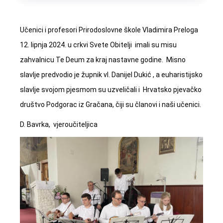
Učenici i profesori Prirodoslovne škole Vladimira Preloga
12. lipnja 2024. u crkvi Svete Obitelji imali su misu
zahvalnicu Te Deum za kraj nastavne godine. Misno
slavlje predvodio je župnik vl. Danijel Dukić , a euharistijsko
slavlje svojom pjesmom su uzveličali i Hrvatsko pjevačko
društvo Podgorac iz Gračana, čiji su članovi i naši učenici.
D. Bavrka, vjeroučiteljica