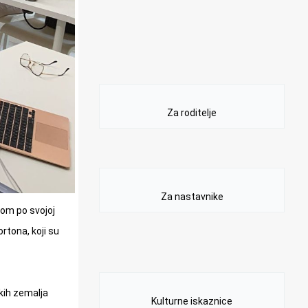
Za roditelje
Za nastavnike
tom po svojoj
rtona, koji su
kih zemalja
Kulturne iskaznice