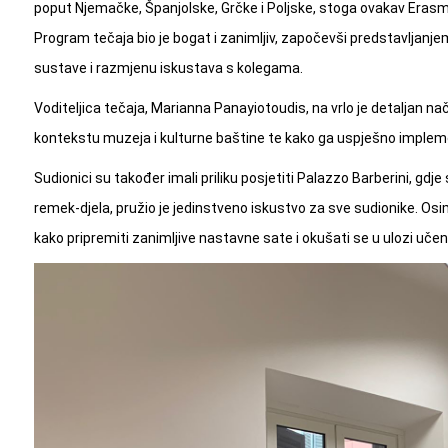
poput Njemačke, Španjolske, Grčke i Poljske, stoga ovakav Erasmus+
Program tečaja bio je bogat i zanimljiv, započevši predstavljanjem
sustave i razmjenu iskustava s kolegama.
Voditeljica tečaja, Marianna Panayiotoudis, na vrlo je detaljan n
kontekstu muzeja i kulturne baštine te kako ga uspješno impleme
Sudionici su također imali priliku posjetiti Palazzo Barberini, gdje
remek-djela, pružio je jedinstveno iskustvo za sve sudionike. Osi
kako pripremiti zanimljive nastavne sate i okušati se u ulozi učen