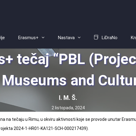
lje
Erasmus+
Nastava
LiDraNo
Kn
+ tečaj “PBL (Proje
n Museums and Cultur
I. M. Š.
2 listopada, 2024
ana na tečaju u Rimu, u okviru aktivnosti koje se provode unutar Erasm
r. projekta 2024-1-HR01-KA121-SCH-000217439).