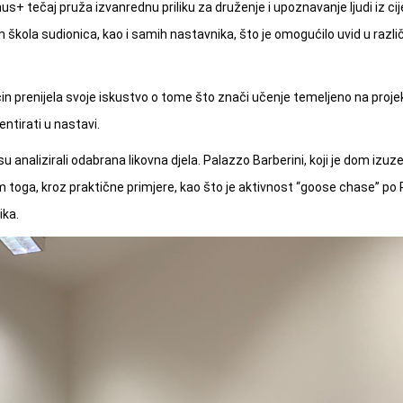
 tečaj pruža izvanrednu priliku za druženje i upoznavanje ljudi iz cije
 škola sudionica, kao i samih nastavnika, što je omogućilo uvid u razli
ačin prenijela svoje iskustvo o tome što znači učenje temeljeno na proj
ntirati u nastavi.
 su analizirali odabrana likovna djela. Palazzo Barberini, koji je dom izu
m toga, kroz praktične primjere, kao što je aktivnost “goose chase” po 
ika.