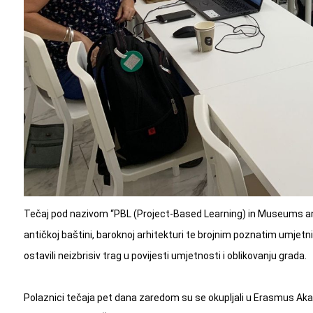
Tečaj pod nazivom “PBL (Project-Based Learning) in Museums and
antičkoj baštini, baroknoj arhitekturi te brojnim poznatim umjetni
ostavili neizbrisiv trag u povijesti umjetnosti i oblikovanju grada.
Polaznici tečaja pet dana zaredom su se okupljali u Erasmus Akade