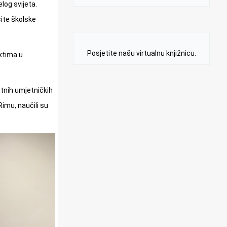
log svijeta.
čite školske
Posjetite našu virtualnu knjižnicu.
ektima u
zetnih umjetničkih
Rimu, naučili su