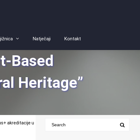
jižnica
Natječaji
Kontakt
ct-Based
al Heritage”
us+ akreditacije u