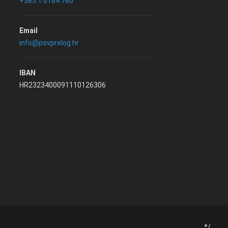
+385 1 6184 780
Email
info@psvprelog.hr
IBAN
HR2323400091110126306
*/