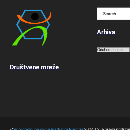
Arhiva
Arhiva
Društvene mreže
/*
Prirodoslovna škola Vladimira Preloga
2024. | Sva prava pridrža