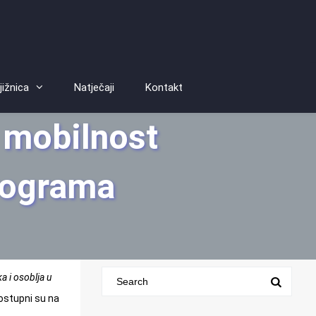
jižnica
Natječaji
Kontakt
a mobilnost
rograma
a i osoblja u
stupni su na