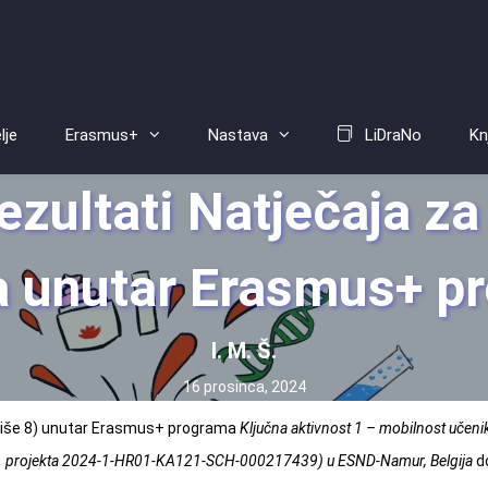
lje
Erasmus+
Nastava
LiDraNo
Kn
ezultati Natječaja z
a unutar Erasmus+ p
I. M. Š.
16 prosinca, 2024
jviše 8) unutar Erasmus+ programa
Ključna aktivnost 1 – mobilnost učenik
br. projekta 2024-1-HR01-KA121-SCH-
000217439) u ESND-Namur, Belgija
do