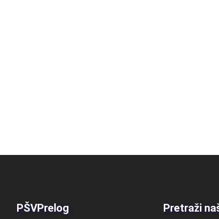
PŠVPrelog
Pretraži na