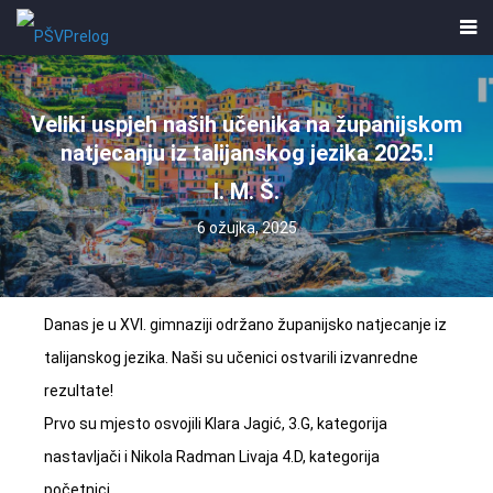
Veliki uspjeh naših učenika na županijskom
natjecanju iz talijanskog jezika 2025.!
I. M. Š.
6 ožujka, 2025
Danas je u XVI. gimnaziji održano županijsko natjecanje iz
talijanskog jezika. Naši su učenici ostvarili izvanredne
rezultate!
Prvo su mjesto osvojili Klara Jagić, 3.G, kategorija
nastavljači i Nikola Radman Livaja 4.D, kategorija
početnici.