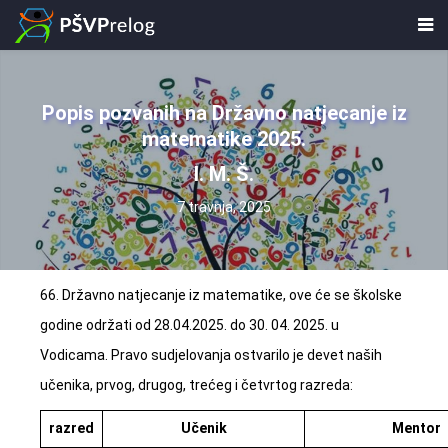
Popis pozvanih na Državno natjecanje iz
matematike 2025.
I. M. Š.
7 travnja, 2025
66. Državno natjecanje iz matematike, ove će se školske
godine održati od 28.04.2025. do 30. 04. 2025. u
Vodicama. Pravo sudjelovanja ostvarilo je devet naših
učenika, prvog, drugog, trećeg i četvrtog razreda:
razred
Učenik
Mentor