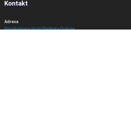
Kontakt
Adresa
Prirodoslovna škola Vladimira Preloga
Ulica grada Vukovara 269
10 000 Zagreb
Hrvatska
Telefon
+385 1 6184 780
Email
info@psvprelog.hr
IBAN