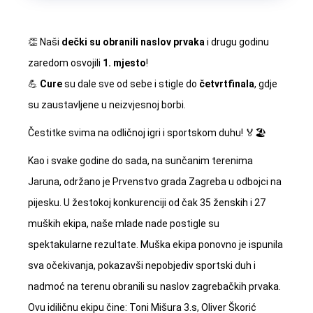
👏 Naši
dečki su obranili naslov prvaka
i drugu godinu
zaredom osvojili
1. mjesto
!
💪
Cure
su dale sve od sebe i stigle do
četvrtfinala
, gdje
su zaustavljene u neizvjesnoj borbi.
Čestitke svima na odličnoj igri i sportskom duhu! 🏅🏖️
Kao i svake godine do sada, na sunčanim terenima
Jaruna, održano je Prvenstvo grada Zagreba u odbojci na
pijesku. U žestokoj konkurenciji od čak 35 ženskih i 27
muških ekipa, naše mlade nade postigle su
spektakularne rezultate. Muška ekipa ponovno je ispunila
sva očekivanja, pokazavši nepobjediv sportski duh i
nadmoć na terenu obranili su naslov zagrebačkih prvaka.
Ovu idiličnu ekipu čine: Toni Mišura 3.s, Oliver Škorić