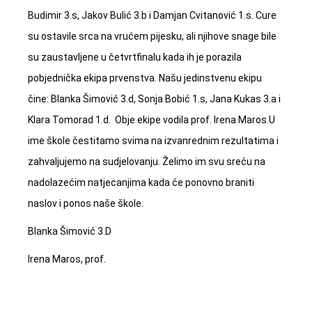
Budimir 3.s, Jakov Bulić 3.b i Damjan Cvitanović 1.s. Cure
su ostavile srca na vrućem pijesku, ali njihove snage bile
su zaustavljene u četvrtfinalu kada ih je porazila
pobjednička ekipa prvenstva. Našu jedinstvenu ekipu
čine: Blanka Šimović 3.d, Sonja Bobić 1.s, Jana Kukas 3.a i
Klara Tomorad 1.d. Obje ekipe vodila prof. Irena Maros.U
ime škole čestitamo svima na izvanrednim rezultatima i
zahvaljujemo na sudjelovanju. Želimo im svu sreću na
nadolazećim natjecanjima kada će ponovno braniti
naslov i ponos naše škole.
Blanka Šimović 3.D
Irena Maros, prof.