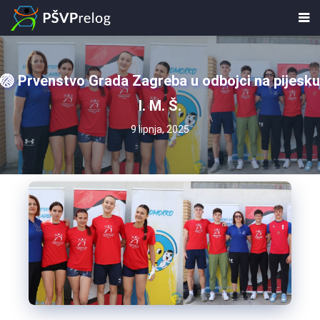
🏐 Prvenstvo Grada Zagreba u odbojci na pijesku
I. M. Š.
9 lipnja, 2025