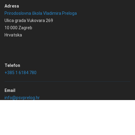
Adresa
Prirodoslovna škola Vladimira Preloga
Ulica grada Vukovara 269
10 000 Zagreb
Hrvatska
Telefon
+385 1 6184 780
Email
info@psvprelog.hr
IBAN
HR2323400091110126306