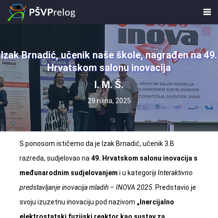
Izak Brnadić, učenik naše škole, nagrađen na 49.
Hrvatskom salonu inovacija
I. M. Š.
29 rujna, 2025
S ponosom ističemo da je Izak Brnadić, učenik 3.B
razreda, sudjelovao na
49. Hrvatskom salonu inovacija s
međunarodnim sudjelovanjem
i u kategoriji
Interaktivno
predstavljanje inovacija mladih – INOVA 2025
. Predstavio je
svoju izuzetnu inovaciju pod nazivom
„Inercijalno
elektrostatski fuzijski reaktor kao sustav za