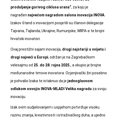
produljenje gorivog ciklusa urana“
, za koju je
nagrađen
najvećom nagradom salona inovacija INOVA
. ​
Izakov štand s inovacijom posje​tili su članov​i delegacije
Tajvana, Tajlanda, Ukrajine, Rumunjske, WIIPA-e te brojni
hrvatski inovatori.
Ovaj prestižni sajam inovacija,
drugi najstariji u svijetu i
drugi najveći u Europi
, održan je na Zagrebačkom
velesajmu od
25. do 28. rujna 2025.
, a okupio je brojne
međunarodne timove inovatora. Ocjenjivački žiri posebno
je pohvalio Izaka te istaknuo da je
jednoglasnom
odlukom osvojio INOVA-MLADI Veliku nagradu
za svoju
inovaciju.
Izak ovim sudjelovanjem i uspjehom potvrđuje visoku
razinu znanja, kreativnosti i istraživačkog duha, a ujedno