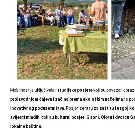
Mobilnost je uključivala i
studijske posjete
koji su povezali obraz
proizvodnjom čajeva i začina prema ekološkim načelima
te po
inovativnog poduzetništva
. Posjet
centru za zaštitu i uzgoj k
svijesti mladih
, dok su
kulturni posjeti Gironi, Olotu i dvorcu G
lokalne baštine
.