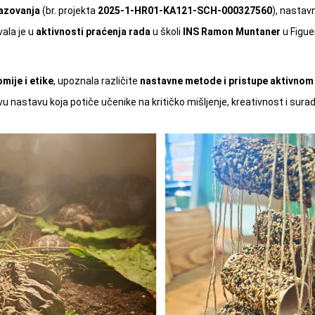
razovanja
(br. projekta
2025-1-HR01-KA121-SCH-000327560
), nastav
ala je u
aktivnosti praćenja rada
u školi
INS Ramon Muntaner
u Figue
mije i etike
, upoznala različite
nastavne metode i pristupe aktivnom
ivu nastavu koja potiče učenike na kritičko mišljenje, kreativnost i surad