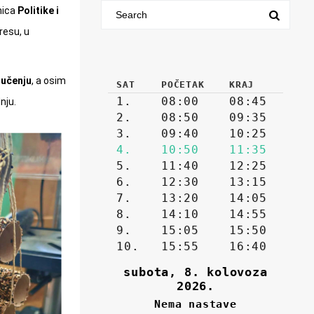
nica
Politike i
resu, u
 učenju
, a osim
nju.