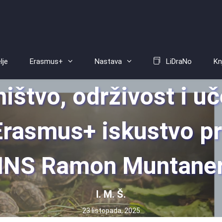
lje
Erasmus+
Nastava
LiDraNo
Kn
ištvo, održivost i uč
Erasmus+ iskustvo pr
INS Ramon Muntane
I. M. Š.
23 listopada, 2025