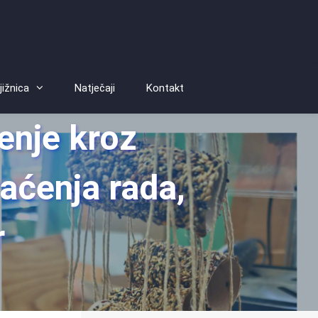
jižnica
Natječaji
Kontakt
enje kroz
aćenja rada,
r