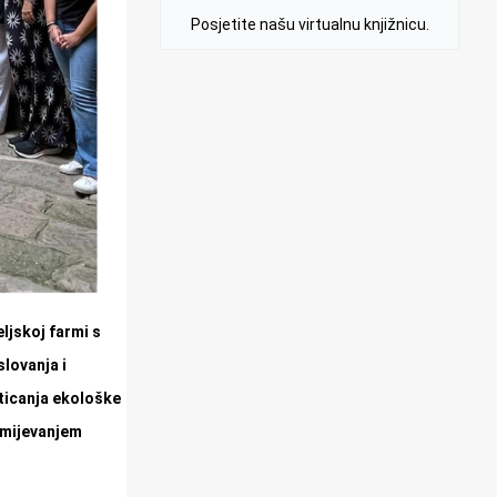
Posjetite našu virtualnu knjižnicu.
eljskoj farmi s
lovanja i
oticanja ekološke
umijevanjem