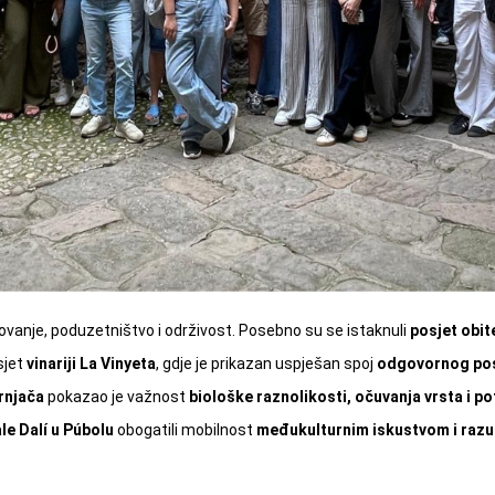
ovanje, poduzetništvo i održivost. Posebno su se istaknuli
posjet obit
sjet
vinariji La Vinyeta
, gdje je prikazan uspješan spoj
odgovornog pos
ornjača
pokazao je važnost
biološke raznolikosti, očuvanja vrsta i p
ale Dalí u Púbolu
obogatili mobilnost
međukulturnim iskustvom i raz