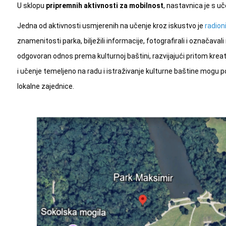
U sklopu
pripremnih aktivnosti za mobilnost
, nastavnica je s u
Jedna od aktivnosti usmjerenih na učenje kroz iskustvo je
radion
znamenitosti parka, bilježili informacije, fotografirali i označavali 
odgovoran odnos prema kulturnoj baštini, razvijajući pritom krea
i učenje temeljeno na radu i istraživanje kulturne baštine mogu pot
lokalne zajednice.