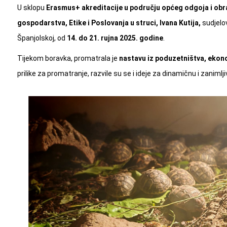
U sklopu
Erasmus+ akreditacije u području općeg odgoja i ob
gospodarstva, Etike i Poslovanja u struci, Ivana Kutija,
sudjelov
Španjolskoj, od
14. do 21. rujna 2025. godine
.
Tijekom boravka, promatrala je
nastavu iz poduzetništva, ekono
prilike za promatranje, razvile su se i ideje za dinamičnu i zanimlj