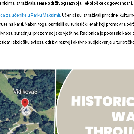
čenicima istraživala
teme održivog razvoja i ekološke odgovornosti
.
ica za učenike u Parku Maksimir.
Učenici su istraživali prirodne, kulturn
rute na karti. Nakon toga, osmislili su turistički letak koji promovira održ
tivnost, suradnju i prezentacijske vještine. Radionica je pokazala kako
icati ekološku svijest, održivi razvoj i aktivno sudjelovanje u turistič