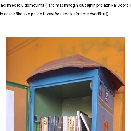
 naći mjesto u domovima (i srcima) mnogih slučajnih prolaznika! Dobro, 
 do druge školske police ili završe u reciklažnome dvorištu😉!