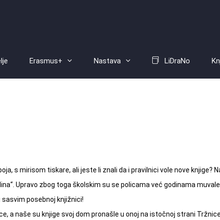
lje
Erasmus+
Nastava
LiDraNo
Kn
oja, s mirisom tiskare, ali jeste li znali da i pravilnici vole nove knjig
ina“. Upravo zbog toga školskim su se policama već godinama muvale neke
 sasvim posebnoj knjižnici!
e, a naše su knjige svoj dom pronašle u onoj na istočnoj strani Tržnice 