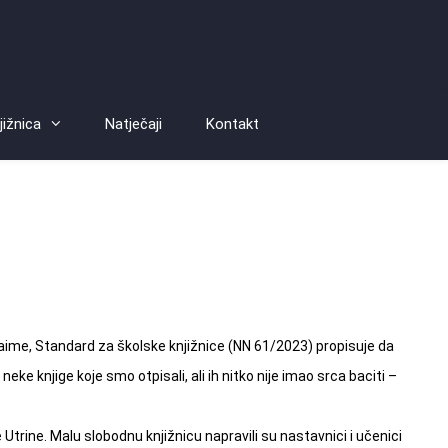
jižnica
Natječaji
Kontakt
e? Naime, Standard za školske knjižnice (NN 61/2023) propisuje da
 knjige koje smo otpisali, ali ih nitko nije imao srca baciti –
Utrine. Malu slobodnu knjižnicu napravili su nastavnici i učenici