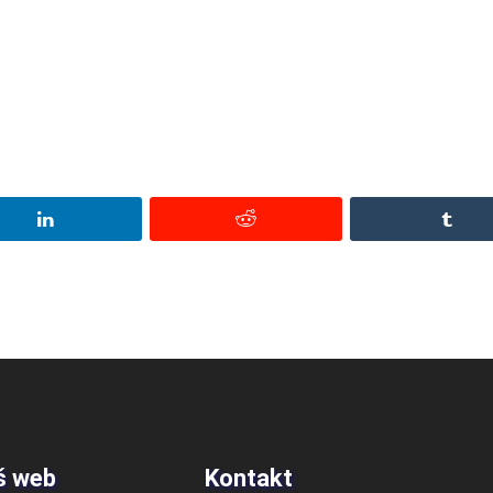
š web
Kontakt