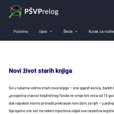
Početna
Upisi
Škola
Kutak za rodite
Novi život starih knjiga
Svi u rukama volimo imati nove knjige – one sjajnih korica, žarkih b
„prosječna starost knjižničnog fonda ne smije biti veća od 15 god
dok napokon nismo pronašli prekrasan novi dom za njih – u jednoj
Vjerojatno ste već na nekim mjestima vidjeli ove neobične knjižnic