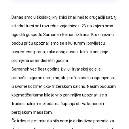
Danas smo u školskoj knjižnici imali nešto drugačiji sat, tj.
interkulturni sat razredne zajednice u 2N na kojem smo
ugostili gospođu Samaneh Reihani iz Irana. Kroz njezinu
osobu priču upoznali smo se s kulturom i poviješću
suvremenog Irana, kako onog danas, tako i Irana prije
promjena osamdesetih godina.
Samaneh već šest godina živi u Hrvatskoj gdje je
pronašla siguran dom, mir, ali i profesionalnu ispunjenost
u svome kozmetičko-frizerskom salonu. Našim budućim
kozmetičarkama bilo je vrlo zanimljivo upoznati se s
tradicionalnim metodama čupanja obrva koncem i
perzijskom masažom.
Četrdeset pet minuta bilo nam je definitivno premalo za