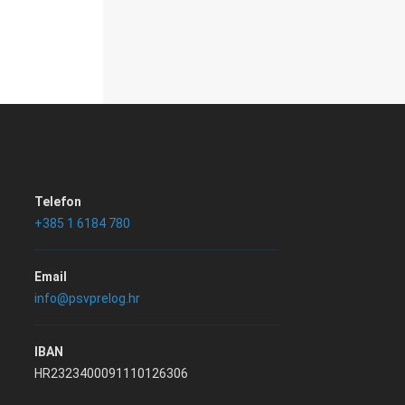
Telefon
+385 1 6184 780
Email
info@psvprelog.hr
IBAN
HR2323400091110126306