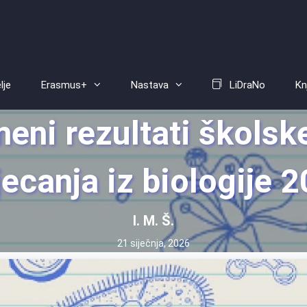
lje
Erasmus+
Nastava
LiDraNo
Kn
eni rezultati školsk
ecanja iz biologije 
I. M. Š.
21 siječnja, 2026