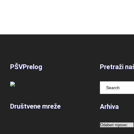
PŠVPrelog
Pretraži na
Društvene mreže
Arhiva
Arhiva