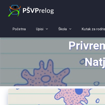
Početna
Upisi
Škola
Kutak za rodite
Privrem
Natj