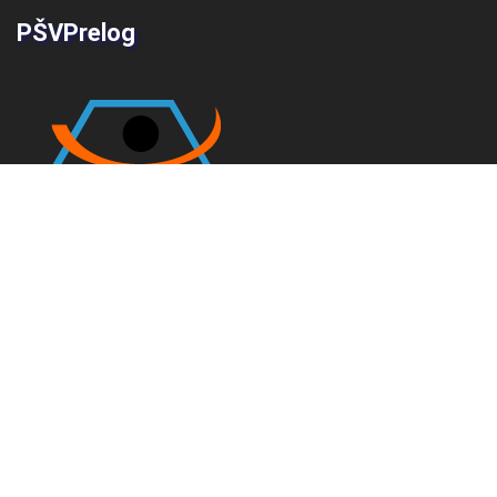
PŠVPrelog
Društvene mreže