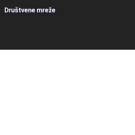
Društvene mreže
Pretraži naš web
Arhiva
Arhiva