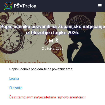
Popis učenika pozvanih na Županijsko natjecanje
iz filozofije i logike 2026.
I. M. Š.
2 ožujka, 2026
Popis učenika pogledajte na poveznicama:
Logika
Filozofija
Čestitamo svim natjecateljima i njihovoj mentorici!