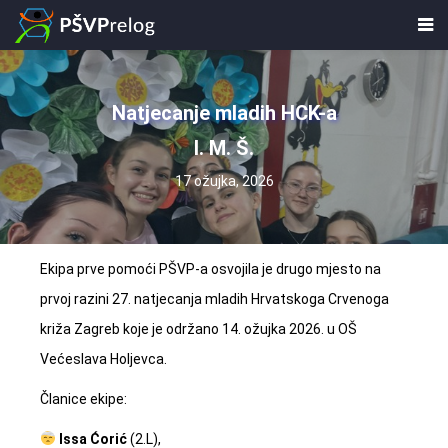
Natjecanje mladih HCK-a
I. M. Š.
17 ožujka, 2026
Ekipa prve pomoći PŠVP-a osvojila je drugo mjesto na
prvoj razini 27. natjecanja mladih Hrvatskoga Crvenoga
križa Zagreb koje je održano 14. ožujka 2026. u OŠ
Većeslava Holjevca.
Članice ekipe:
Issa Ćorić
(2.L),