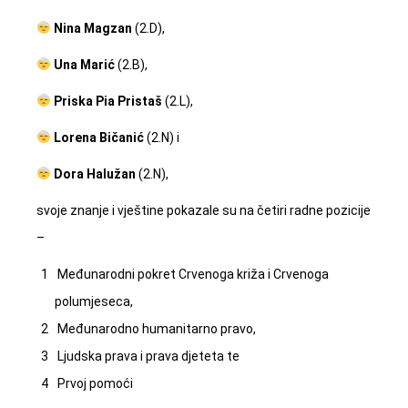
Nina Magzan
(2.D),
Una Marić
(2.B),
Priska Pia Pristaš
(2.L),
Lorena Bičanić
(2.N) i
Dora Halužan
(2.N),
svoje znanje i vještine pokazale su na četiri radne pozicije
–
Međunarodni pokret Crvenoga križa i Crvenoga
polumjeseca,
Međunarodno humanitarno pravo,
Ljudska prava i prava djeteta te
Prvoj pomoći