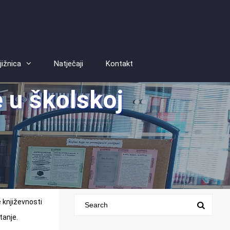
jižnica
Natječaji
Kontakt
e u školskoj
e književnosti
tanje.