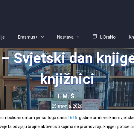
lje
Erasmus+
Nastava
LiDraNo
Kn
 – Svjetski dan knjig
knjižnici
I. M. Š.
25 travnja, 2026
simboličan datum jer su toga dana
1616.
godine umrli velikani svjetsk
vijeta odvijaju brojne aktivnosti kojima se promoviraju knjige i potiče či