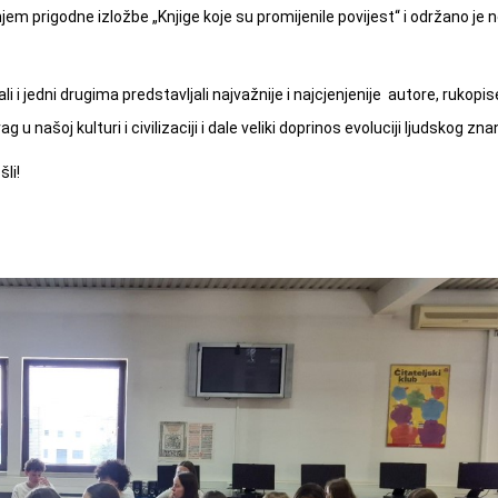
jem prigodne izložbe „Knjige koje su promijenile povijest“ i održano je n
li i jedni drugima predstavljali najvažnije i najcjenjenije autore, rukopise
 u našoj kulturi i civilizaciji i dale veliki doprinos evoluciji ljudskog zna
li!