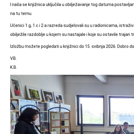
I naša se knjižnica uključila u obilježavanje tog datuma postavljan
na tu temu.
Učenici 1.g, 1.c i 2.a razreda sudjelovali su u radionicama, istraživa
obilježile razdoblje u kojem su nastajale i koje su ostavile trajan trag
Izložbu možete pogledati u knjižnici do 15. svibnja 2026. Dobro doš
V.B.
K.B.