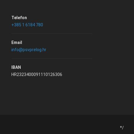
Telefon
+385 1 6184 780
Email
info@psvprelog.hr
IBAN
HR2323400091110126306
*/