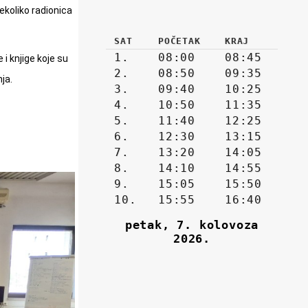
ekoliko radionica
 i knjige koje su
nja.