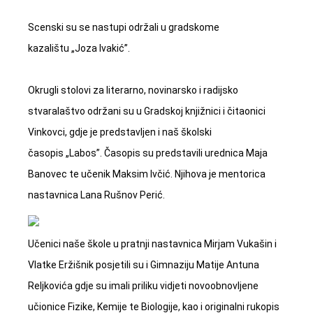
Scenski su se nastupi održali u gradskome
kazalištu „Joza Ivakić”.
Okrugli stolovi za literarno, novinarsko i radijsko
stvaralaštvo održani su u Gradskoj knjižnici i čitaonici
Vinkovci, gdje je predstavljen i naš školski
časopis „Labos”. Časopis su predstavili urednica Maja
Banovec te učenik Maksim Ivčić. Njihova je mentorica
nastavnica Lana Rušnov Perić.
Učenici naše škole u pratnji nastavnica Mirjam Vukašin i
Vlatke Eržišnik posjetili su i Gimnaziju Matije Antuna
Reljkovića gdje su imali priliku vidjeti novoobnovljene
učionice Fizike, Kemije te Biologije, kao i originalni rukopis