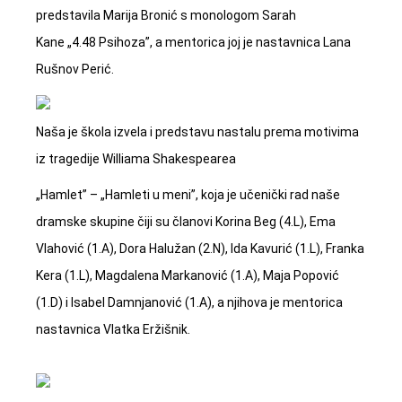
predstavila Marija Bronić s monologom Sarah
Kane „4.48 Psihoza”, a mentorica joj je nastavnica Lana
Rušnov Perić.
Naša je škola izvela i predstavu nastalu prema motivima
iz tragedije Williama Shakespearea
„Hamlet” – „Hamleti u meni”, koja je učenički rad naše
dramske skupine čiji su članovi Korina Beg (4.L), Ema
Vlahović (1.A), Dora Halužan (2.N), Ida Kavurić (1.L), Franka
Kera (1.L), Magdalena Markanović (1.A), Maja Popović
(1.D) i Isabel Damnjanović (1.A), a njihova je mentorica
nastavnica Vlatka Eržišnik.