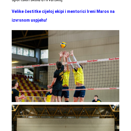
Velike čestitke cijeloj ekipi i mentorici Ireni Maros na
izvrsnom uspjehu!