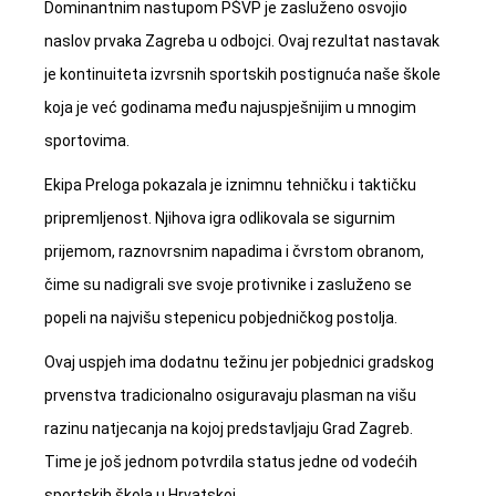
Dominantnim nastupom PŠVP je zasluženo osvojio
naslov prvaka Zagreba u odbojci. Ovaj rezultat nastavak
je kontinuiteta izvrsnih sportskih postignuća naše škole
koja je već godinama među najuspješnijim u mnogim
sportovima.
Ekipa Preloga pokazala je iznimnu tehničku i taktičku
pripremljenost. Njihova igra odlikovala se sigurnim
prijemom, raznovrsnim napadima i čvrstom obranom,
čime su nadigrali sve svoje protivnike i zasluženo se
popeli na najvišu stepenicu pobjedničkog postolja.
Ovaj uspjeh ima dodatnu težinu jer pobjednici gradskog
prvenstva tradicionalno osiguravaju plasman na višu
razinu natjecanja na kojoj predstavljaju Grad Zagreb.
Time je još jednom potvrdila status jedne od vodećih
sportskih škola u Hrvatskoj.