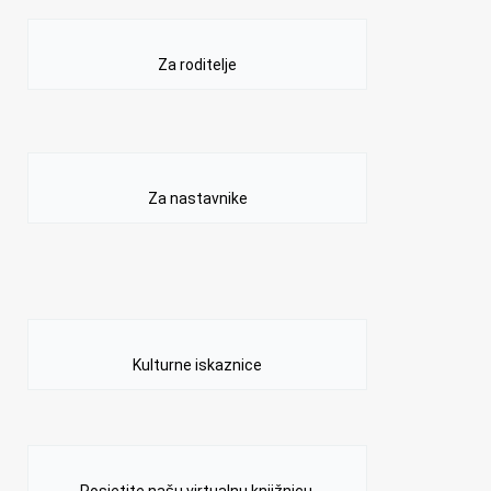
Za roditelje
Za nastavnike
Kulturne iskaznice
Posjetite našu virtualnu knjižnicu.