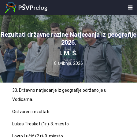
Rezultati državne razine Natjecanja iz geografije
2026.
I. M. Š.
8 svibnja, 2026
33. Državno natjecanje iz geografije održano je u
Vodicama.
Ostvareni rezultati:
Lukas Troskot (1r.)-3. mjesto
Lovro.Lučić (2.r)-9. mjesto