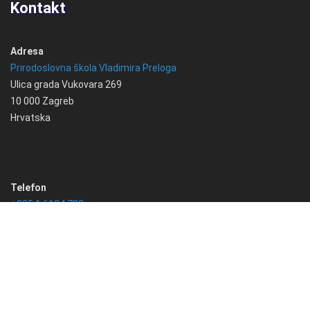
Kontakt
Adresa
Prirodoslovna škola Vladimira Preloga
Ulica grada Vukovara 269
10 000 Zagreb
Hrvatska
Telefon
+385 1 6184 780
Email
info@psvprelog.hr
IBAN