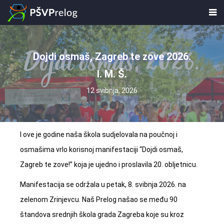
Dojdi osmaš, Zagreb te zove 2026.
I. M. Š.
12 svibnja, 2026
I ove je godine naša škola sudjelovala na poučnoj i
osmašima vrlo korisnoj manifestaciji “Dojdi osmaš,
Zagreb te zove!” koja je ujedno i proslavila 20. obljetnicu.
Manifestacija se održala u petak, 8. svibnja 2026. na
zelenom Zrinjevcu. Naš Prelog našao se među 90
štandova srednjih škola grada Zagreba koje su kroz