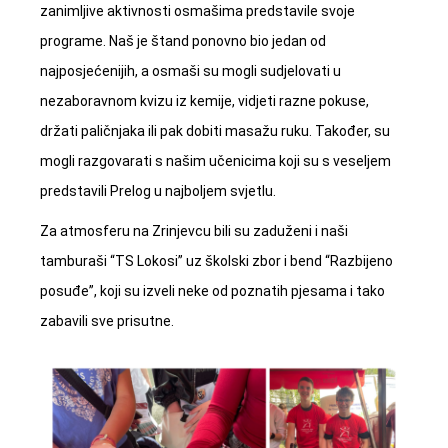
zanimljive aktivnosti osmašima predstavile svoje
programe. Naš je štand ponovno bio jedan od
najposjećenijih, a osmaši su mogli sudjelovati u
nezaboravnom kvizu iz kemije, vidjeti razne pokuse,
držati paličnjaka ili pak dobiti masažu ruku. Također, su
mogli razgovarati s našim učenicima koji su s veseljem
predstavili Prelog u najboljem svjetlu.
Za atmosferu na Zrinjevcu bili su zaduženi i naši
tamburaši “TS Lokosi” uz školski zbor i bend “Razbijeno
posuđe”, koji su izveli neke od poznatih pjesama i tako
zabavili sve prisutne.