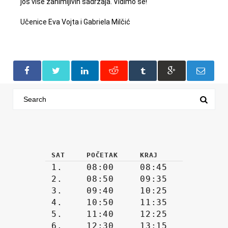
još više zanimljivih sadržaja. Vidimo se!
Učenice Eva Vojta i Gabriela Milčić