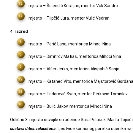
mjesto – Šelendić Kristijan, mentor Vuk Sandro
mjesto – Filipčić Jura, mentor Vulić Vedran
4. razred
mjesto – Perić Lana, mentorica Mihoci Nina
mjesto – Dimitrov Matias, mentorica Mihoci Nina
mjesto – Alfier Jerko, mentorica Alispahić Sanja
mjesto – Katanec Vito, mentorica Majstorović Gordan
mjesto – Todorović Sven, mentor Perković Tomislav
mjesto – Bulić Jakov, mentorica Mihoci Nina
Odlično 3. mjesto osvojile su učenice Sara Polašek, Marta Tojčić i
sustava dibenzalacetona.
Ljestvice konačnog poretka učenika na