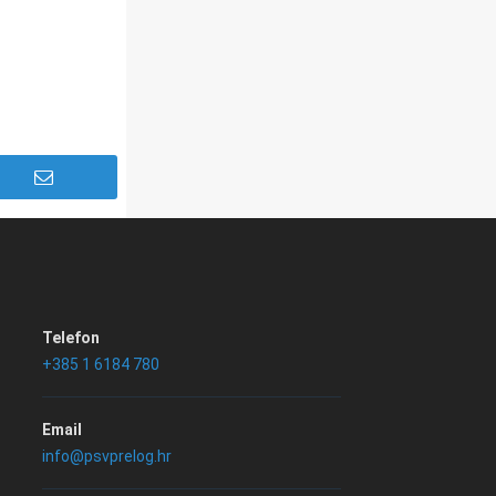
Telefon
+385 1 6184 780
Email
info@psvprelog.hr