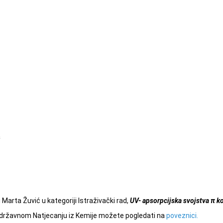
a
 Marta Žuvić u kategoriji Istraživački rad,
UV- apsorpcijska
svojstva π k
 državnom Natjecanju iz Kemije možete pogledati na
poveznici.