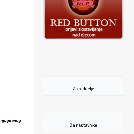
Za roditelje
onjugiranog
Za nastavnike