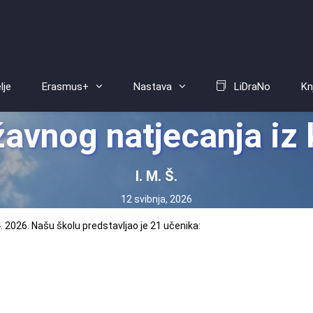
lje
Erasmus+
Nastava
LiDraNo
Kn
žavnog natjecanja iz
I. M. Š.
12 svibnja, 2026
. 2026. Našu školu predstavljao je 21 učenika: