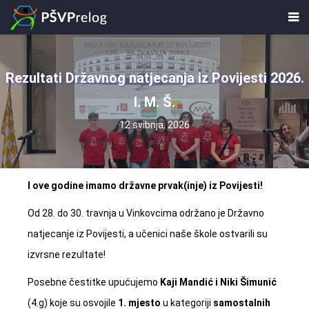
Rezultati Državnog natjecanja iz Povijesti 2026.
I. M. Š.
12 svibnja, 2026
I ove godine imamo državne prvak(inje) iz Povijesti!
Od 28. do 30. travnja u Vinkovcima održano je Državno
natjecanje iz Povijesti, a učenici naše škole ostvarili su
izvrsne rezultate!
Posebne čestitke upućujemo
Kaji Mandić i Niki Šimunić
(4.g) koje su osvojile
1. mjesto
u kategoriji
samostalnih