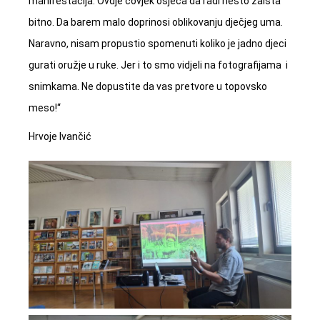
manifestacija. Ovdje čovjek osjeća da radi nešto zaista
bitno. Da barem malo doprinosi oblikovanju dječjeg uma.
Naravno, nisam propustio spomenuti koliko je jadno djeci
gurati oružje u ruke. Jer i to smo vidjeli na fotografijama i
snimkama. Ne dopustite da vas pretvore u topovsko
meso!“
Hrvoje Ivančić