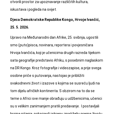
otvorili prostor za upoznavanje različitih kultura,
iskustava i pogleda na svijet.
Djeca Demokratske Republike Kongo, Hrvoje Ivančić,
25. 5. 2026.
Upravo na Međunarodni dan Afrike, 25. svibnja, ugostili
smo (puto)pisca, novinara, reportera i povjesničara
Hrvoja Ivančića, koji je učenicima drugih razreda tijekom
sata geografije predstavio Afriku, s posebnim naglaskom
na DR Kongo. Kroz fotografije i videozapise, a prije svega
osobne priče s putovanja, nastojao je približiti
svakodnevni život i izazove s kojima se susreću ljudi na
tom dijelu afričkih kontinenta. S obzirom na to da se
teme o Africi sve manje obrađuju u udžbenicima, učenici
su s velikim zanimanjem pratili predavanje. I postavljali
brojna pitanja, pokazavši iskrenu znatiželju prema životu