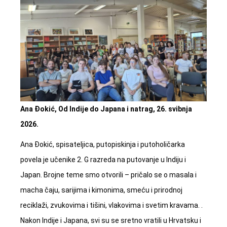
Ana Đokić, Od Indije do Japana i natrag, 26. svibnja
2026.
Ana Đokić, spisateljica, putopiskinja i putoholičarka
povela je učenike 2. G razreda na putovanje u Indiju i
Japan. Brojne teme smo otvorili – pričalo se o masala i
macha čaju, sarijima i kimonima, smeću i prirodnoj
reciklaži, zvukovima i tišini, vlakovima i svetim kravama. .
Nakon Indije i Japana, svi su se sretno vratili u Hrvatsku i