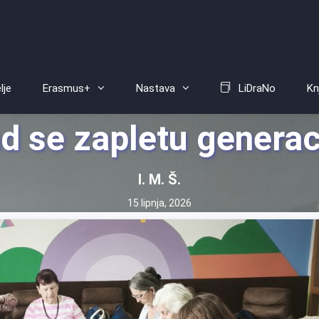
lje
Erasmus+
Nastava
LiDraNo
Kn
d se zapletu generac
I. M. Š.
15 lipnja, 2026