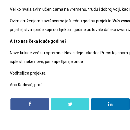
Veliko hvala svim učenicama na vremenu, trudu i dobroj volji, ka
Ovim druženjem završavamo još jednu godinu projekta
Vrlo zapet
prijateljstva i priče koje su tijekom godine putovale daleko izvan 
A što nas čeka iduće godine?
Nove kukice već su spremne. Nove ideje također. Preostaje nam jo
isplesti neke nove, još zapetljanije priče.
Voditeljica projekta:
Ana Kadović, prof.