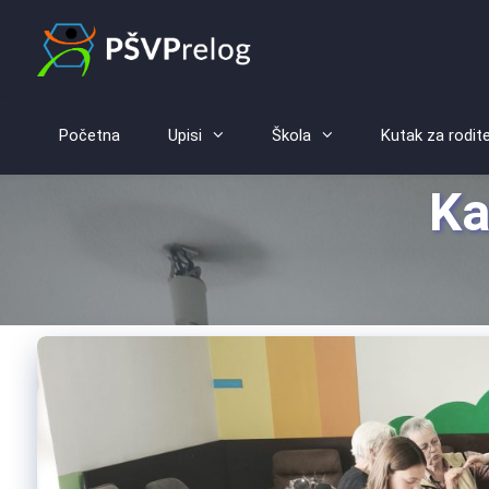
Početna
Upisi
Škola
Kutak za rodite
Ka