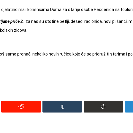
o i djelatnicima i korisnicima Doma za starije osobe Peščenica na toplo
ljane priče 2
. Iza nas su stotine petlji, deseci radionica, novi plišanci, m
školskih zidova.
š samo pronaći nekoliko novih ručica koje će se pridružiti starima i 