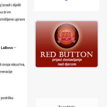
radi i dijelili
ko bi im
osmišljene upravo
e
LaBoss
–
li svoja iskustva,
eneracije
z podršku