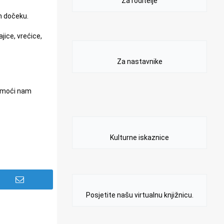
Za roditelje
m dočeku.
ajice, vrećice,
Za nastavnike
pomoći nam
Kulturne iskaznice
Posjetite našu virtualnu knjižnicu.