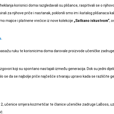
lanja korisnici doma razgledavali su plišance, raspitivali se o njihovoj iz
ali za njihove priče i nastanak, poklonili smo im i katalog plišanaca ka
smo majice i platnene vrećice iz nove kolekcije
„Satkano iskustvom“
, 
a.
 masažu ruku te korisnicima doma darovale proizvode učeničke zadrug
i razgovori koji su spontano nastajali između generacija. Dok su jedni dijeli
alo se da se najbolje priče najčešće stvaraju upravo kada se različite g
če 2, učenice smjera kozmetičar te članice učeničke zadruge LaBoss, u
ić.