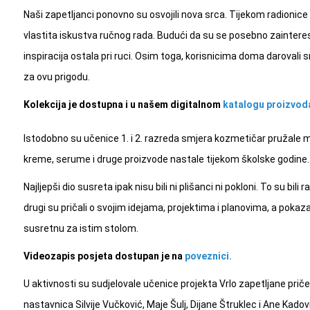
Naši zapetljanci ponovno su osvojili nova srca. Tijekom radionice hek
vlastita iskustva ručnog rada. Budući da su se posebno zainteresir
inspiracija ostala pri ruci. Osim toga, korisnicima doma darovali 
za ovu prigodu.
Kolekcija je dostupna i u našem digitalnom
katalogu proizvod
Istodobno su učenice 1. i 2. razreda smjera kozmetičar pružale
kreme, serume i druge proizvode nastale tijekom školske godine.
Najljepši dio susreta ipak nisu bili ni plišanci ni pokloni. To su bil
drugi su pričali o svojim idejama, projektima i planovima, a pokaz
susretnu za istim stolom.
Videozapis posjeta dostupan je na
poveznici.
U aktivnosti su sudjelovale učenice projekta Vrlo zapetljane pri
nastavnica Silvije Vučković, Maje Šulj, Dijane Štruklec i Ane Kadov